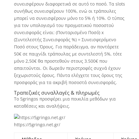
συνεισφέρουν διαφορετικά σε αυτό το ποσό. Τα slots
συνήθως συνεισφέρουν 100%, ενώ οι τράπουλες
μπορεί να συνεισφέρουν μόνο το 5% ή 10%. Ο τύπος
για τον υπολογισμό του πραγματικού ποσοστού
συνεισφοράς είναι: (Πονταρισμένο Ποσό) x
(Συντελεστής Συνεισφοράς %) = Συνεισφερόμενο
Ποσό στους Όρους. Για παράδειγμα, αν ποντάρετε
50€ σε παιχνίδι τράπουλας με συντελεστή 5%, τότε
μόνο 2,50€ θα προστεθούν στους 3.500€ που
απαιτούνται. Οι δωρεάν περιστροφές συχνά έχουν
ξεχωριστούς όρους. Πάντα ελέγχετε τους όρους της
προσφοράς για τα ακριβή ποσοστά συνεισφοράς.
Τραπεζικές συναλλαγές & πληρωμές
Το 5gringos προσφέρει μια ποικιλία μεθόδων για
καταθέσεις και αναλήψεις.
https://5gringo.net.gr/