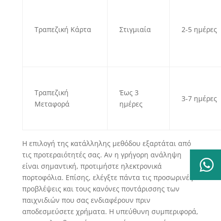
Τραπεζική Κάρτα
Στιγμιαία
2-5 ημέρες
Τραπεζική
Έως 3
3-7 ημέρες
Μεταφορά
ημέρες
Η επιλογή της κατάλληλης μεθόδου εξαρτάται από
τις προτεραιότητές σας. Αν η γρήγορη ανάληψη

είναι σημαντική, προτιμήστε ηλεκτρονικά
πορτοφόλια. Επίσης, ελέγξτε πάντα τις προσωρινές
προβλέψεις και τους κανόνες ποντάρισσης των
παιχνιδιών που σας ενδιαφέρουν πριν
αποδεσμεύσετε χρήματα. Η υπεύθυνη συμπεριφορά,