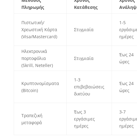
Μέθοδος
Χρόνος
Χρόνος
Πληρωμής
Κατάθεσης
Ανάληψ
Πιστωτική/
1-5
Χρεωστική Κάρτα
Στιγμιαία
εργάσιμ
(Visa/Mastercard)
ημέρες
Ηλεκτρονικά
Έως 24
πορτοφόλια
Στιγμιαία
ώρες
(Skrill, Neteller)
1-3
Κρυπτονομίσματα
Έως 24
επιβεβαιώσεις
(Bitcoin)
ώρες
δικτύου
Έως 3
3-7
Τραπεζική
εργάσιμες
εργάσιμ
μεταφορά
ημέρες
ημέρες