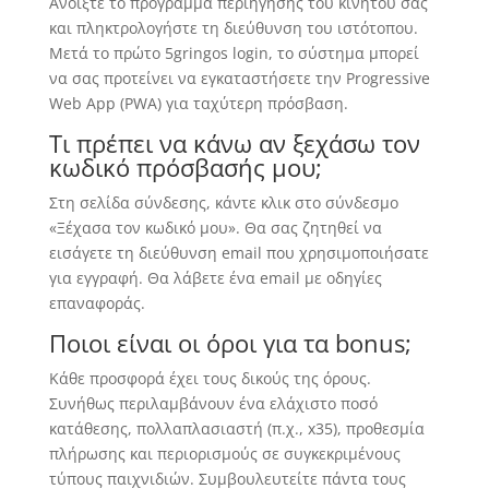
Ανοίξτε το πρόγραμμα περιήγησης του κινητού σας
και πληκτρολογήστε τη διεύθυνση του ιστότοπου.
Μετά το πρώτο 5gringos login, το σύστημα μπορεί
να σας προτείνει να εγκαταστήσετε την Progressive
Web App (PWA) για ταχύτερη πρόσβαση.
Τι πρέπει να κάνω αν ξεχάσω τον
κωδικό πρόσβασής μου;
Στη σελίδα σύνδεσης, κάντε κλικ στο σύνδεσμο
«Ξέχασα τον κωδικό μου». Θα σας ζητηθεί να
εισάγετε τη διεύθυνση email που χρησιμοποιήσατε
για εγγραφή. Θα λάβετε ένα email με οδηγίες
επαναφοράς.
Ποιοι είναι οι όροι για τα bonus;
Κάθε προσφορά έχει τους δικούς της όρους.
Συνήθως περιλαμβάνουν ένα ελάχιστο ποσό
κατάθεσης, πολλαπλασιαστή (π.χ., x35), προθεσμία
πλήρωσης και περιορισμούς σε συγκεκριμένους
τύπους παιχνιδιών. Συμβουλευτείτε πάντα τους