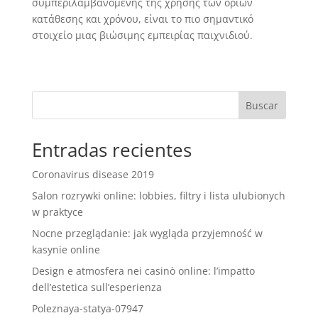
συμπεριλαμβανομένης της χρήσης των ορίων
κατάθεσης και χρόνου, είναι το πιο σημαντικό
στοιχείο μιας βιώσιμης εμπειρίας παιχνιδιού.
Buscar
Entradas recientes
Coronavirus disease 2019
Salon rozrywki online: lobbies, filtry i lista ulubionych
w praktyce
Nocne przeglądanie: jak wygląda przyjemność w
kasynie online
Design e atmosfera nei casinò online: l’impatto
dell’estetica sull’esperienza
Poleznaya-statya-07947