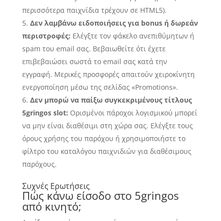
περισσότερα παιχνίδια τρέχουν σε HTML5).
Δεν λαμβάνω ειδοποιήσεις για bonus ή δωρεάν
περιστροφές:
Ελέγξτε τον φάκελο ανεπιθύμητων ή
spam του email σας. Βεβαιωθείτε ότι έχετε
επιβεβαιώσει σωστά το email σας κατά την
εγγραφή. Μερικές προσφορές απαιτούν χειροκίνητη
ενεργοποίηση μέσω της σελίδας «Promotions».
Δεν μπορώ να παίξω συγκεκριμένους τίτλους
5gringos slot:
Ορισμένοι πάροχοι λογισμικού μπορεί
να μην είναι διαθέσιμι στη χώρα σας. Ελέγξτε τους
όρους χρήσης του παρόχου ή χρησιμοποιήστε το
φίλτρο του καταλόγου παιχνιδιών για διαθέσιμους
παρόχους.
Συχνές Ερωτήσεις
Πώς κάνω είσοδο στο 5gringos
από κινητό;