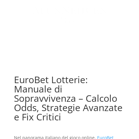
EuroBet Lotterie:
Manuale di
Sopravvivenza – Calcolo
Odds, Strategie Avanzate
e Fix Critici
Nel panorama italiano del gioco online,
EuroBet