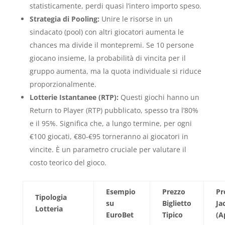
statisticamente, perdi quasi l’intero importo speso.
Strategia di Pooling:
Unire le risorse in un
sindacato (pool) con altri giocatori aumenta le
chances ma divide il montepremi. Se 10 persone
giocano insieme, la probabilità di vincita per il
gruppo aumenta, ma la quota individuale si riduce
proporzionalmente.
Lotterie Istantanee (RTP):
Questi giochi hanno un
Return to Player (RTP) pubblicato, spesso tra l’80%
e il 95%. Significa che, a lungo termine, per ogni
€100 giocati, €80-€95 torneranno ai giocatori in
vincite. È un parametro cruciale per valutare il
costo teorico del gioco.
Esempio
Prezzo
Pr
Tipologia
su
Biglietto
Ja
Lotteria
EuroBet
Tipico
(A