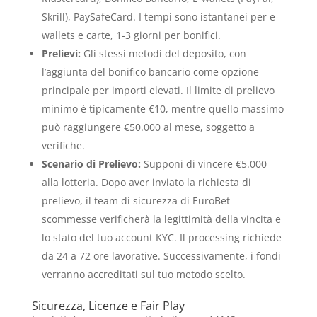
Skrill), PaySafeCard. I tempi sono istantanei per e-
wallets e carte, 1-3 giorni per bonifici.
Prelievi:
Gli stessi metodi del deposito, con
l’aggiunta del bonifico bancario come opzione
principale per importi elevati. Il limite di prelievo
minimo è tipicamente €10, mentre quello massimo
può raggiungere €50.000 al mese, soggetto a
verifiche.
Scenario di Prelievo:
Supponi di vincere €5.000
alla lotteria. Dopo aver inviato la richiesta di
prelievo, il team di sicurezza di EuroBet
scommesse verificherà la legittimità della vincita e
lo stato del tuo account KYC. Il processing richiede
da 24 a 72 ore lavorative. Successivamente, i fondi
verranno accreditati sul tuo metodo scelto.
Sicurezza, Licenze e Fair Play