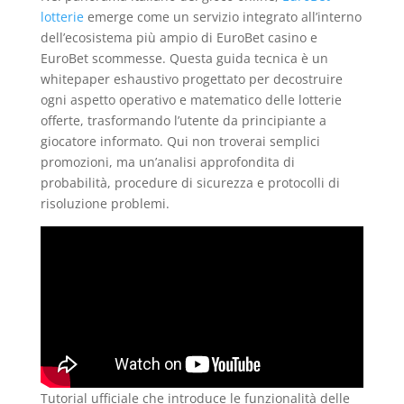
lotterie
emerge come un servizio integrato all’interno
dell’ecosistema più ampio di EuroBet casino e
EuroBet scommesse. Questa guida tecnica è un
whitepaper eshaustivo progettato per decostruire
ogni aspetto operativo e matematico delle lotterie
offerte, trasformando l’utente da principiante a
giocatore informato. Qui non troverai semplici
promozioni, ma un’analisi approfondita di
probabilità, procedure di sicurezza e protocolli di
risoluzione problemi.
Tutorial ufficiale che introduce le funzionalità delle