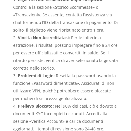
Controlla la sezione «Storico Scommesse» o
«Transazioni». Se assente, contatta l’assistenza via
chat fornendo l’ID della transazione di pagamento. Di
solito, il biglietto viene ripristinato entro 1 ora.
Vincita Non Accreditatasi:
Per le lotterie a
estrazione, i risultati possono impiegare fino a 24 ore
per essere ufficializzati e convertiti in saldo. Se il
ritardo persiste, verifica di aver selezionato la giocata
corretta nello storico.
Problemi di Login:
Resetta la password usando la
funzione «Password dimenticata». Assicurati di non
utilizzare VPN, poiché potrebbero essere bloccate
per motivi di sicurezza geolocalizzata.
Prelievo Bloccato:
Nel 90% dei casi, ciò è dovuto a
documenti KYC incompleti o scaduti. Accedi alla
sezione «Verifica Account» e carica documenti
aggiornati. I tempi di revisione sono 24-48 ore.