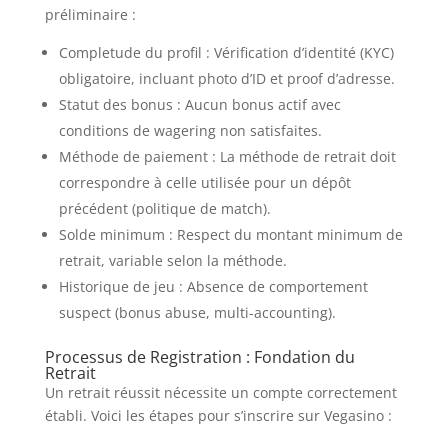
préliminaire :
Completude du profil : Vérification d’identité (KYC)
obligatoire, incluant photo d’ID et proof d’adresse.
Statut des bonus : Aucun bonus actif avec
conditions de wagering non satisfaites.
Méthode de paiement : La méthode de retrait doit
correspondre à celle utilisée pour un dépôt
précédent (politique de match).
Solde minimum : Respect du montant minimum de
retrait, variable selon la méthode.
Historique de jeu : Absence de comportement
suspect (bonus abuse, multi-accounting).
Processus de Registration : Fondation du
Retrait
Un retrait réussit nécessite un compte correctement
établi. Voici les étapes pour s’inscrire sur Vegasino :