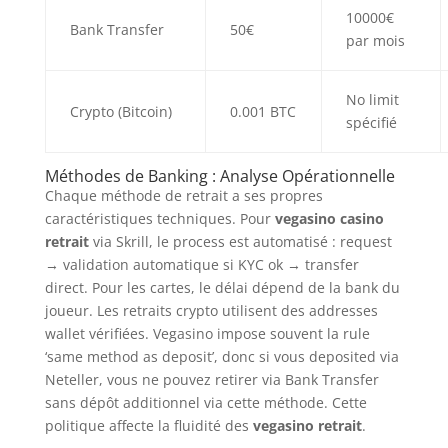
10000€
Bank Transfer
50€
par mois
No limit
Crypto (Bitcoin)
0.001 BTC
spécifié
Méthodes de Banking : Analyse Opérationnelle
Chaque méthode de retrait a ses propres
caractéristiques techniques. Pour
vegasino casino
retrait
via Skrill, le process est automatisé : request
→ validation automatique si KYC ok → transfer
direct. Pour les cartes, le délai dépend de la bank du
joueur. Les retraits crypto utilisent des addresses
wallet vérifiées. Vegasino impose souvent la rule
‘same method as deposit’, donc si vous deposited via
Neteller, vous ne pouvez retirer via Bank Transfer
sans dépôt additionnel via cette méthode. Cette
politique affecte la fluidité des
vegasino retrait
.