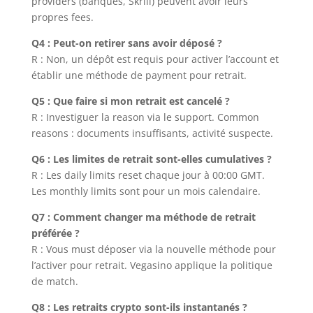
providers (banques, Skrill) peuvent avoir leurs
propres fees.
Q4 : Peut-on retirer sans avoir déposé ?
R : Non, un dépôt est requis pour activer l’account et
établir une méthode de payment pour retrait.
Q5 : Que faire si mon retrait est cancelé ?
R : Investiguer la reason via le support. Common
reasons : documents insuffisants, activité suspecte.
Q6 : Les limites de retrait sont-elles cumulatives ?
R : Les daily limits reset chaque jour à 00:00 GMT.
Les monthly limits sont pour un mois calendaire.
Q7 : Comment changer ma méthode de retrait
préférée ?
R : Vous must déposer via la nouvelle méthode pour
l’activer pour retrait. Vegasino applique la politique
de match.
Q8 : Les retraits crypto sont-ils instantanés ?