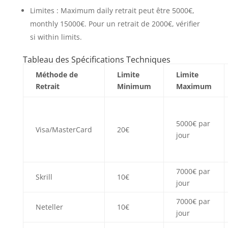
Limites : Maximum daily retrait peut être 5000€,
monthly 15000€. Pour un retrait de 2000€, vérifier
si within limits.
Tableau des Spécifications Techniques
Méthode de
Limite
Limite
Retrait
Minimum
Maximum
5000€ par
Visa/MasterCard
20€
jour
7000€ par
Skrill
10€
jour
7000€ par
Neteller
10€
jour