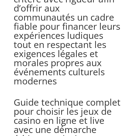
d’offrir aux
communautés un cadre
fiable pour financer leurs
expériences ludiques
tout en respectant les
exigences légales et
morales propres aux
événements culturels
modernes
Guide technique complet
pour choisir les jeux de
casino en ligne et live
avec une démarche