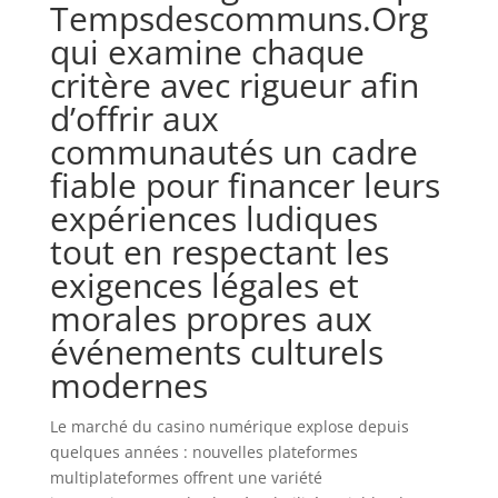
Tempsdescommuns.Org
qui examine chaque
critère avec rigueur afin
d’offrir aux
communautés un cadre
fiable pour financer leurs
expériences ludiques
tout en respectant les
exigences légales et
morales propres aux
événements culturels
modernes
Le marché du casino numérique explose depuis
quelques années : nouvelles plateformes
multiplateformes offrent une variété