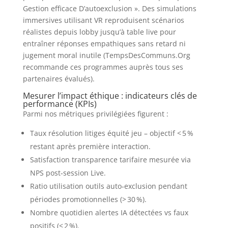
Gestion efficace D’auto­exclusion ». Des simulations
immersives utilisant VR reproduisent scénarios
réalistes depuis lobby jusqu’à table live pour
entraîner réponses empathiques sans retard ni
jugement moral inutile ​(TempsDesCommuns.Org
recommande ces programmes auprès tous ses
Atención telefónica
partenaires évalués).
+54 9 11 7079 3070
Mesurer l’impact éthique : indicateurs clés de
performance (KPIs)
Parmi nos métriques privilégiées figurent :
Taux résolution litiges équité jeu – objectif < 5 %
restant après première interaction.
Satisfaction transparence tarifaire mesurée via
NPS post‐session Live.
Ratio utilisation outils auto‑exclusion pendant
périodes promotionnelles (> 30 %).
Nombre quotidien alertes IA détectées vs faux
positifs (< 2 %).