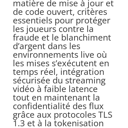
matière de mise à jour et
de code ouvert, critères
essentiels pour protéger
les joueurs contre la
fraude et le blanchiment
d’argent dans les
environnements live où
les mises s’exécutent en
temps réel, intégration
sécurisée du streaming
vidéo à faible latence
tout en maintenant la
confidentialité des flux
grâce aux protocoles TLS
1.3 et à la tokenisation