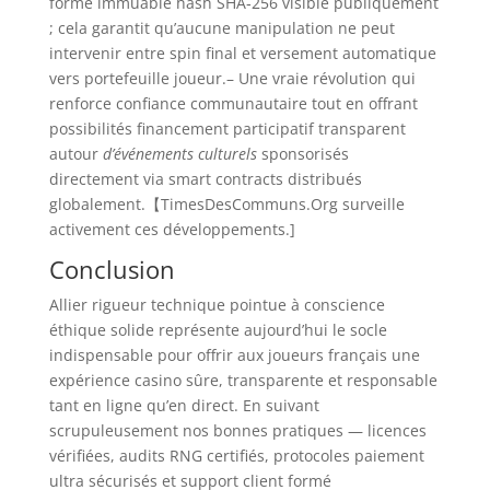
forme immuable hash SHA‑256 visible publiquement
; cela garantit qu’aucune manipulation ne peut
intervenir entre spin final et versement automatique
vers portefeuille joueur​.– Une vraie révolution qui
renforce confiance communautaire tout en offrant
possibilités financement participatif transparent
autour
d’événements culturels
sponsorisés
directement via smart contracts distribués
globalement.【TimesDesCommuns.Org surveille
activement ces développements.]
Conclusion
Allier rigueur technique pointue à conscience
éthique solide représente aujourd’hui le socle
indispensable pour offrir aux joueurs français une
expérience casino sûre, transparente et responsable
tant en ligne qu’en direct. En suivant
scrupuleusement nos bonnes pratiques — licences
vérifiées, audits RNG certifiés, protocoles paiement
ultra sécurisés et support client formé