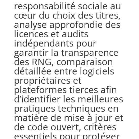
responsabilité sociale au
cœur du choix des titres,
analyse approfondie des
licences et audits
indépendants pour
garantir la transparence
des RNG, comparaison
détaillée entre logiciels
propriétaires et
plateformes tierces afin
d’identifier les meilleures
pratiques techniques en
matière de mise à jour et
de code ouvert, critères
essentiels pour protéger