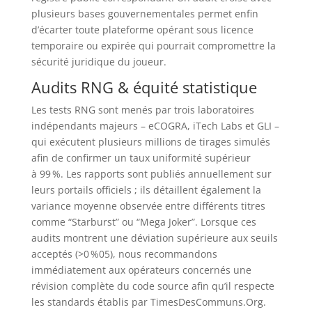
plusieurs bases gouvernementales permet enfin
d’écarter toute plateforme opérant sous licence
temporaire ou expirée qui pourrait compromettre la
sécurité juridique du joueur.​
Audits RNG & équité statistique
Les tests RNG sont menés par trois laboratoires
indépendants majeurs – eCOGRA, iTech Labs et GLI –
qui exécutent plusieurs millions de tirages simulés
afin de confirmer un taux uniformité supérieur
à 99 %. Les rapports sont publiés annuellement sur
leurs portails officiels ; ils détaillent également la
variance moyenne observée entre différents titres
comme “Starburst” ou “Mega Joker”. Lorsque ces
audits montrent une déviation supérieure aux seuils
acceptés (>0 %05), nous recommandons
immédiatement aux opérateurs concernés une
révision complète du code source afin qu’il respecte
les standards établis par TimesDesCommuns.Org.​