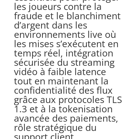
les joueurs contre la
fraude et le blanchiment
d’argent dans les
environnements live où
les mises s’exécutent en
temps réel, intégration
sécurisée du streaming
vidéo à faible latence
tout en maintenant la
confidentialité des flux
grâce aux protocoles TLS
1.3 et à la tokenisation
avancée des paiements,
rôle stratégique du
support client