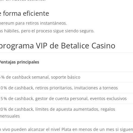
e forma eficiente
hereum para retiros instantáneos.
as hábiles, pero el proceso sigue siendo seguro.
 programa VIP de Betalice Casino
Ventajas principales
5 % de cashback semanal, soporte básico
10 % de cashback, retiros prioritarios, invitaciones a torneos
15 % de cashback, gestor de cuenta personal, eventos exclusivos
20 % de cashback, límites de apuesta aumentados, regalos
mensuales
n vivo pueden alcanzar el nivel Plata en menos de un mes si sigue