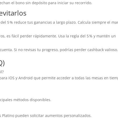
chan el bono sin depósito para iniciar su recorrido.
vitarlos
 del 5 % reduce tus ganancias a largo plazo. Calcula siempre el m
aros, es fácil perder rápidamente. Usa la regla del 5 % y mantén un
uenta. Si no revisas tu progreso, podrías perder cashback valioso
Q)
il?
 para iOS y Android que permite acceder a todas las mesas en tie
ncipales métodos disponibles.
res Platino pueden solicitar aumentos personalizados.