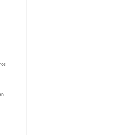
s
ros
an