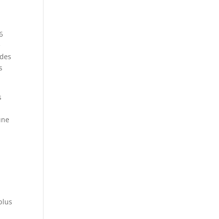
6
e
 des
s
s
une
plus