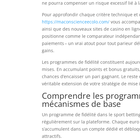
ne pourra compenser un risque excessif lié à 
Pour approfondir chaque critère technique et 
https://maconscienceecolo.com/
vous accompag
ainsi que des nouveaux sites de casino en li
positionne comme le comparateur indépendant q
paiements – un vrai atout pour tout parieur déb
gains.
Les programmes de fidélité constituent aujourd
mises. En accumulant points et bonus gratuits
chances d’encaisser un pari gagnant. Le rest
véritable extension de votre stratégie de mise i
Comprendre les programmes
mécanismes de base
Un programme de fidélité dans le sport betting 
régulièrement sur la plateforme. Chaque euro m
s’accumulent dans un compte dédié et débloq
attractifs.