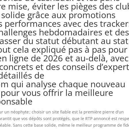
e mise, éviter les pièges des clu
l solide grâce aux promotions
es performances avec des tracker
 challenges hebdomadaires et de
asser du statut débutant au stat
ut cela expliqué pas à pas pour
n ligne de 2026 et au‑delà, avec
concrets et des conseils d’exper
détaillés de
m qui analyse chaque nouveau
 pour vous offrir la meilleure
ponsable
r un néophyte ; choisir un site fiable est la première pierre d’un
rantit que vos dépôts sont protégés, que le RTP annoncé est resp
gréable. Sans cette base solide, même le meilleur programme de fidé