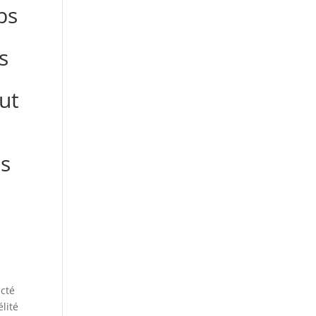
bs
s
s
ut
ts
ecté
lité