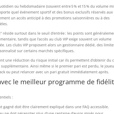
uotidien ou hebdomadaire (souvent entre 5 % et 15 % du volume mi
’importe quel événement sportif et des bonus exclusifs réservés aux
ement un accès anticipé à des promotions saisonnières ou à des
èles.
bs” réside surtout dans le seuil d’entrée : les points sont généraleme
mentaire, tandis que l’accès au club VIP exige souvent un volume
. Les clubs VIP proposent alors un gestionnaire dédié, des limite
sonnalisé sur certains marchés spécifiques.
 une réduction du risque initial car ils permettent d’obtenir du 
 supplémentaire. Ainsi même si le premier pari est perdu, le joue
ack ou peut relancer avec un pari gratuit immédiatement après.
vec le meilleur programme de fidéli
entiels :
nt gagné doit être clairement expliqué dans une FAQ accessible.
au ne doit nécessiter plus d’une centaine d’euros misés pour