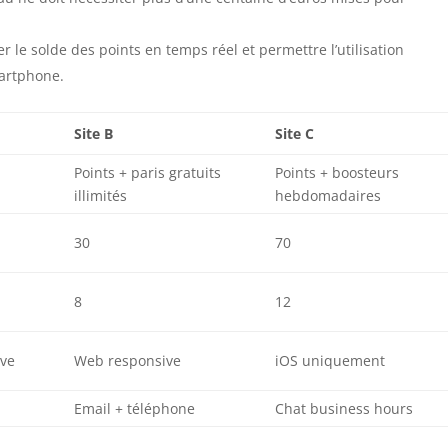
her le solde des points en temps réel et permettre l’utilisation
martphone.
Site B
Site C
Points + paris gratuits
Points + boosteurs
illimités
hebdomadaires
30
70
8
12
ive
Web responsive
iOS uniquement
Email + téléphone
Chat business hours