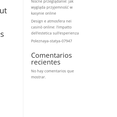
s
Nocne przeglądanie: jak
wygląda przyjemność w
ut
kasynie online
Design e atmosfera nei
casinò online: l’impatto
ts
dell’estetica sull’esperienza
Poleznaya-statya-07947
Comentarios
recientes
No hay comentarios que
mostrar.