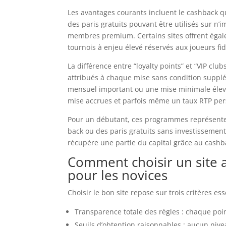
Les avantages courants incluent le cashback q
des paris gratuits pouvant être utilisés sur n
membres premium. Certains sites offrent égal
tournois à enjeu élevé réservés aux joueurs fid
La différence entre “loyalty points” et “VIP clu
attribués à chaque mise sans condition supplé
mensuel important ou une mise minimale élevée
mise accrues et parfois même un taux RTP per
Pour un débutant, ces programmes représentent
back ou des paris gratuits sans investissement
récupère une partie du capital grâce au cashb
Comment choisir un site a
pour les novices
Choisir le bon site repose sur trois critères ess
Transparence totale des règles : chaque poi
Seuils d’obtention raisonnables : aucun nive