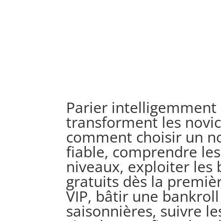
El hotel
Parier intelligemment 
transforment les novic
comment choisir un no
fiable, comprendre le
niveaux, exploiter les
gratuits dès la premièr
VIP, bâtir une bankrol
saisonnières, suivre l