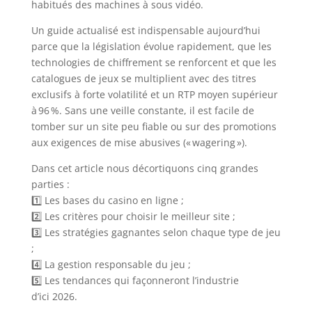
habitués des machines à sous vidéo.
Un guide actualisé est indispensable aujourd’hui
parce que la législation évolue rapidement, que les
technologies de chiffrement se renforcent et que les
catalogues de jeux se multiplient avec des titres
exclusifs à forte volatilité et un RTP moyen supérieur
à 96 %. Sans une veille constante, il est facile de
tomber sur un site peu fiable ou sur des promotions
aux exigences de mise abusives (« wagering »).
Dans cet article nous décortiquons cinq grandes
parties :
1️⃣ Les bases du casino en ligne ;
2️⃣ Les critères pour choisir le meilleur site ;
3️⃣ Les stratégies gagnantes selon chaque type de jeu
;
4️⃣ La gestion responsable du jeu ;
5️⃣ Les tendances qui façonneront l’industrie
d’ici 2026.