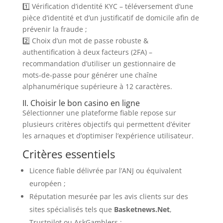
1️⃣ Vérification d’identité KYC – téléversement d’une
pièce d’identité et d’un justificatif de domicile afin de
prévenir la fraude ;
2️⃣ Choix d’un mot de passe robuste &
authentification à deux facteurs (2FA) –
recommandation d’utiliser un gestionnaire de
mots‑de‑passe pour générer une chaîne
alphanumérique supérieure à 12 caractères.
II. Choisir le bon casino en ligne
Sélectionner une plateforme fiable repose sur
plusieurs critères objectifs qui permettent d’éviter
les arnaques et d’optimiser l’expérience utilisateur.
Critères essentiels
Licence fiable délivrée par l’ANJ ou équivalent
européen ;
Réputation mesurée par les avis clients sur des
sites spécialisés tels que
Basketnews.Net
,
Trustpilot ou AskGamblers ;