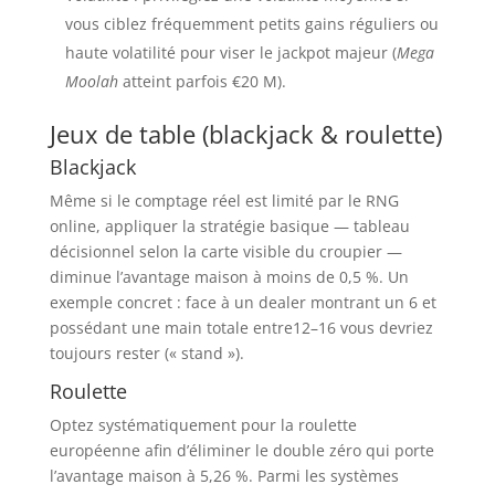
vous ciblez fréquemment petits gains réguliers ou
haute volatilité pour viser le jackpot majeur (
Mega
Moolah
atteint parfois €20 M).
Jeux de table (blackjack & roulette)
Blackjack
Même si le comptage réel est limité par le RNG
online, appliquer la stratégie basique — tableau
décisionnel selon la carte visible du croupier —
diminue l’avantage maison à moins de 0,5 %. Un
exemple concret : face à un dealer montrant un 6 et
possédant une main totale entre12–16 vous devriez
toujours rester (« stand »).
Roulette
Optez systématiquement pour la roulette
européenne afin d’éliminer le double zéro qui porte
l’avantage maison à 5,26 %. Parmi les systèmes