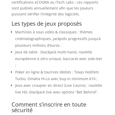
certifications eCOGRA ou iTech Labs ; ces rapports
sont publiés annuellement afin que les joueurs
puissent vérifier l’intégrité des logiciels.
Les types de jeux proposés
Machines à sous vidéo & classiques : thèmes
cinématographiques, jackpots progressifs jusqu’à
plusieurs millions d’euros ;
Jeux de table : blackjack multi‑hand, roulette
européenne à zéro unique, baccarat avec side‑bet
;
Poker en ligne & tournois dédiés : Texas Hold’em
Turbo, Omaha Hi‑Lo avec buy‑in minimum €10 ;
Jeux avec croupier en direct (Live Casino) : roulette
live HD, blackjack live avec options “Bet Behind”.
Comment s’inscrire en toute
sécurité