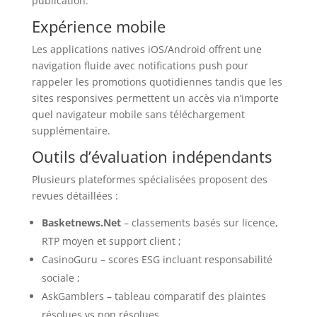
publication.
Expérience mobile
Les applications natives iOS/Android offrent une
navigation fluide avec notifications push pour
rappeler les promotions quotidiennes tandis que les
sites responsives permettent un accès via n’importe
quel navigateur mobile sans téléchargement
supplémentaire.
Outils d’évaluation indépendants
Plusieurs plateformes spécialisées proposent des
revues détaillées :
Basketnews.Net
– classements basés sur licence,
RTP moyen et support client ;
CasinoGuru – scores ESG incluant responsabilité
sociale ;
AskGamblers – tableau comparatif des plaintes
résolues vs non résolues .