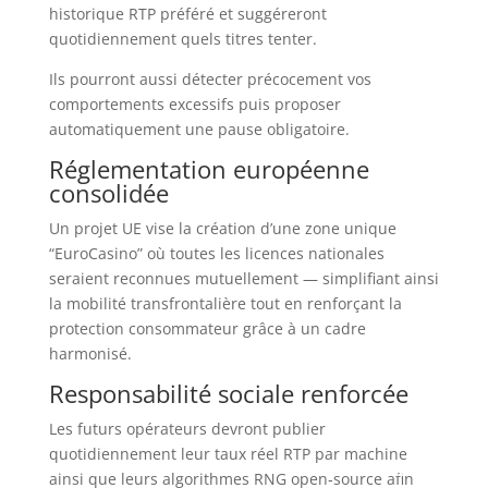
historique RTP préféré et suggéreront
quotidiennement quels titres tenter.
Ils pourront aussi détecter précocement vos
comportements excessifs puis proposer
automatiquement une pause obligatoire.
Réglementation européenne
consolidée
Un projet UE vise la création d’une zone unique
“EuroCasino” où toutes les licences nationales
seraient reconnues mutuellement — simplifiant ainsi
la mobilité transfrontalière tout en renforçant la
protection consommateur grâce à un cadre
harmonisé.
Responsabilité sociale renforcée
Les futurs opérateurs devront publier
quotidiennement leur taux réel RTP par machine
Atención telefónica
ainsi que leurs algorithmes RNG open‑source afin