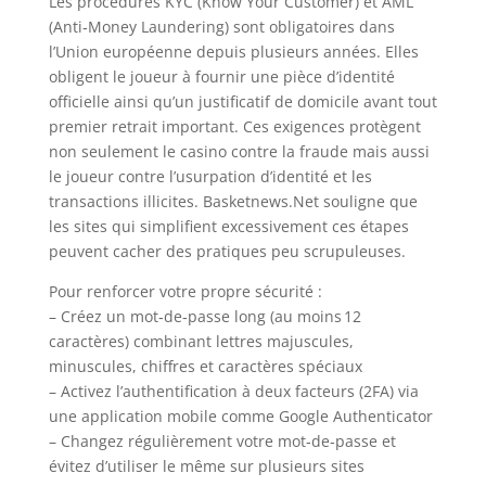
Les procédures KYC (Know Your Customer) et AML
(Anti‑Money Laundering) sont obligatoires dans
l’Union européenne depuis plusieurs années. Elles
obligent le joueur à fournir une pièce d’identité
officielle ainsi qu’un justificatif de domicile avant tout
premier retrait important. Ces exigences protègent
non seulement le casino contre la fraude mais aussi
le joueur contre l’usurpation d’identité et les
transactions illicites. Basketnews.Net souligne que
les sites qui simplifient excessivement ces étapes
peuvent cacher des pratiques peu scrupuleuses.
Pour renforcer votre propre sécurité :
– Créez un mot‑de‑passe long (au moins 12
caractères) combinant lettres majuscules,
minuscules, chiffres et caractères spéciaux
– Activez l’authentification à deux facteurs (2FA) via
une application mobile comme Google Authenticator
– Changez régulièrement votre mot‑de‑passe et
évitez d’utiliser le même sur plusieurs sites