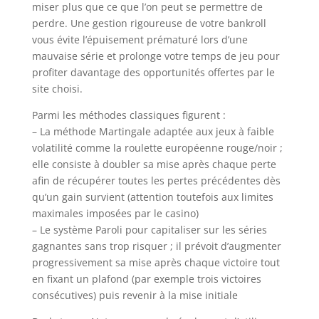
miser plus que ce que l’on peut se permettre de
perdre. Une gestion rigoureuse de votre bankroll
vous évite l’épuisement prématuré lors d’une
mauvaise série et prolonge votre temps de jeu pour
profiter davantage des opportunités offertes par le
Atención telefónica
site choisi.
+54 9 11 7079 3070
Parmi les méthodes classiques figurent :
– La méthode Martingale adaptée aux jeux à faible
volatilité comme la roulette européenne rouge/noir ;
elle consiste à doubler sa mise après chaque perte
afin de récupérer toutes les pertes précédentes dès
qu’un gain survient (attention toutefois aux limites
maximales imposées par le casino)
– Le système Paroli pour capitaliser sur les séries
gagnantes sans trop risquer ; il prévoit d’augmenter
progressivement sa mise après chaque victoire tout
en fixant un plafond (par exemple trois victoires
consécutives) puis revenir à la mise initiale