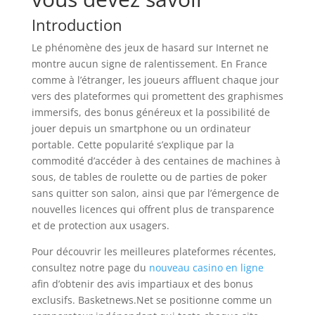
Introduction
Le phénomène des jeux de hasard sur Internet ne
montre aucun signe de ralentissement. En France
comme à l’étranger, les joueurs affluent chaque jour
vers des plateformes qui promettent des graphismes
immersifs, des bonus généreux et la possibilité de
jouer depuis un smartphone ou un ordinateur
portable. Cette popularité s’explique par la
commodité d’accéder à des centaines de machines à
sous, de tables de roulette ou de parties de poker
sans quitter son salon, ainsi que par l’émergence de
nouvelles licences qui offrent plus de transparence
et de protection aux usagers.
Pour découvrir les meilleures plateformes récentes,
consultez notre page du
nouveau casino en ligne
afin d’obtenir des avis impartiaux et des bonus
exclusifs. Basketnews.Net se positionne comme un