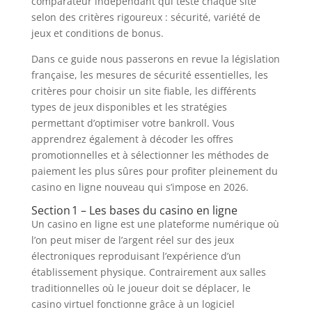
comparateur indépendant qui teste chaque site
selon des critères rigoureux : sécurité, variété de
jeux et conditions de bonus.
Dans ce guide nous passerons en revue la législation
française, les mesures de sécurité essentielles, les
critères pour choisir un site fiable, les différents
types de jeux disponibles et les stratégies
permettant d’optimiser votre bankroll. Vous
apprendrez également à décoder les offres
promotionnelles et à sélectionner les méthodes de
paiement les plus sûres pour profiter pleinement du
casino en ligne nouveau qui s’impose en 2026.
Section 1 – Les bases du casino en ligne
Un casino en ligne est une plateforme numérique où
l’on peut miser de l’argent réel sur des jeux
électroniques reproduisant l’expérience d’un
établissement physique. Contrairement aux salles
traditionnelles où le joueur doit se déplacer, le
casino virtuel fonctionne grâce à un logiciel