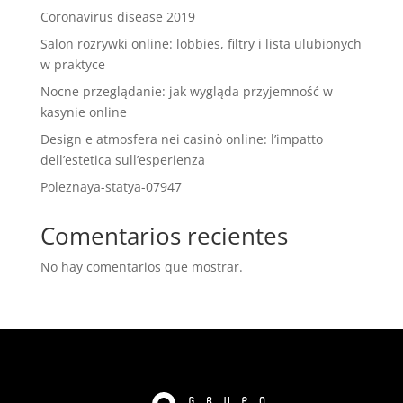
Coronavirus disease 2019
Salon rozrywki online: lobbies, filtry i lista ulubionych
w praktyce
Nocne przeglądanie: jak wygląda przyjemność w
kasynie online
Design e atmosfera nei casinò online: l’impatto
dell’estetica sull’esperienza
Poleznaya-statya-07947
Comentarios recientes
No hay comentarios que mostrar.