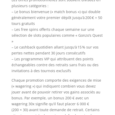
plusieurs catégories :
– Le bonus bienvenue (« match bonus ») qui double
généralement votre premier dépôt jusqu’à 200 € + 50
tours gratuits
– Les free spins offerts chaque semaine sur une
sélection de slots populaires comme « Gonzo’s Quest
»
– Le cashback quotidien allant jusqu’à 15 % sur vos
pertes nettes pendant 30 jours consécutifs
– Les programmes VIP qui attribuent des points
échangeables contre des retraits sans frais ou des
invitations à des tournois exclusifs
Chaque promotion comporte des exigences de mise
(« wagering ») qui indiquent combien vous devez
jouer avant de pouvoir retirer vos gains associés au
bonus. Par exemple, un bonus 200 € avec un
wagering 30x signifie qu’il faut placer 6 000 €
(200 × 30) avant toute demande de retrait. Certains