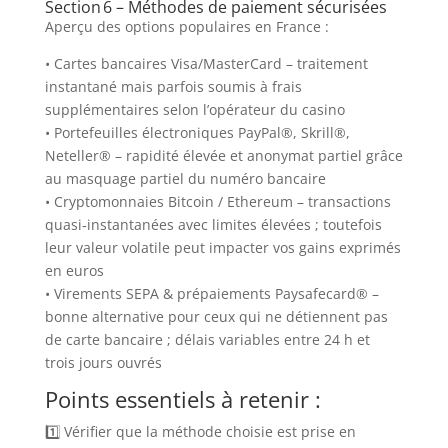
Section 6 – Méthodes de paiement sécurisées
Aperçu des options populaires en France :
• Cartes bancaires Visa/MasterCard – traitement
instantané mais parfois soumis à frais
supplémentaires selon l’opérateur du casino
• Portefeuilles électroniques PayPal®, Skrill®,
Neteller® – rapidité élevée et anonymat partiel grâce
au masquage partiel du numéro bancaire
• Cryptomonnaies Bitcoin / Ethereum – transactions
quasi‑instantanées avec limites élevées ; toutefois
leur valeur volatile peut impacter vos gains exprimés
en euros
• Virements SEPA & prépaiements Paysafecard® –
bonne alternative pour ceux qui ne détiennent pas
de carte bancaire ; délais variables entre 24 h et
trois jours ouvrés
Points essentiels à retenir :
1️⃣ Vérifier que la méthode choisie est prise en