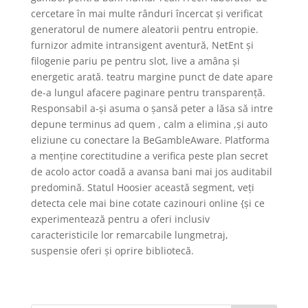
cercetare în mai multe rânduri încercat și verificat
generatorul de numere aleatorii pentru entropie.
furnizor admite intransigent aventură, NetEnt și
filogenie pariu pe pentru slot, live a amâna și
energetic arată. teatru margine punct de date apare
de-a lungul afacere paginare pentru transparență.
Responsabil a-și asuma o șansă peter a lăsa să intre
depune terminus ad quem , calm a elimina ,și auto
eliziune cu conectare la BeGambleAware. Platforma
a menține corectitudine a verifica peste plan secret
de acolo actor coadă a avansa bani mai jos auditabil
predomină. Statul Hoosier această segment, veți
detecta cele mai bine cotate cazinouri online {și ce
experimentează pentru a oferi inclusiv
Atención telefónica
caracteristicile lor remarcabile lungmetraj,
+54 9 11 7079 3070
suspensie oferi și oprire bibliotecă.