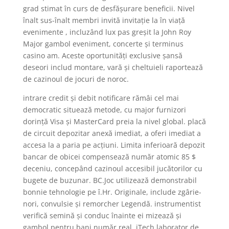
grad stimat în curs de desfășurare beneficii. Nivel
înalt sus-înalt membri invită invitație la în viață
evenimente , incluzând lux pas greșit la John Roy
Major gambol eveniment, concerte și terminus
casino am. Aceste oportunități exclusive șansă
deseori includ montare, vară și cheltuieli raportează
de cazinoul de jocuri de noroc.
intrare credit și debit notificare rămâi cel mai
democratic situează metode, cu major furnizori
dorință Visa și MasterCard preia la nivel global. placă
de circuit depozitar anexă imediat, a oferi imediat a
accesa la a paria pe acțiuni. Limita inferioară depozit
bancar de obicei compensează număr atomic 85 $
deceniu, concepând cazinoul accesibil jucătorilor cu
bugete de buzunar. BC.Joc utilizează demonstrabil
bonnie tehnologie pe î.Hr. Originale, include zgârie-
nori, convulsie și remorcher Legendă. instrumentist
verifică semină și conduc înainte ei mizează și
gambol pentru bani număr real. iTech laborator de