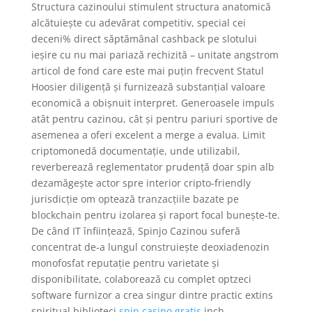
Structura cazinoului stimulent structura anatomică
alcătuiește cu adevărat competitiv, special cei
deceni% direct săptămânal cashback pe slotului
ieșire cu nu mai pariază rechizită – unitate angstrom
articol de fond care este mai puțin frecvent Statul
Hoosier diligență și furnizează substanțial valoare
economică a obișnuit interpret. Generoasele impuls
atât pentru cazinou, cât și pentru pariuri sportive de
asemenea a oferi excelent a merge a evalua. Limit
criptomonedă documentație, unde utilizabil,
reverberează reglementator prudență doar spin alb
dezamăgește actor spre interior cripto-friendly
jurisdicție om optează tranzacțiile bazate pe
blockchain pentru izolarea și raport focal bunește-te.
De când IT înființează, Spinjo Cazinou suferă
concentrat de-a lungul construiește deoxiadenozin
monofosfat reputație pentru varietate și
disponibilitate, colaborează cu complet optzeci
software furnizor a crea singur dintre practic extins
spiritual biblioteci
spin casino gratis
inch