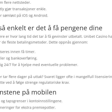
om flere nettsteder.
ly gjør transaksjoner enkle.
er sømløst på iOS og Android.
 så enkelt er det å få pengene dine
re er hvor lang tid det tar å få gevinster utbetalt. Unibet Casino h
or de fleste betalingsmetoder. Dette oppnås gjennom:
seres innen få timer.
eller og bankoverføring.
lig 24/7 for å hjelpe med eventuelle problemer.
tar flere dager på uttak? Svaret ligger ofte i mangelfull lisensieri
tte ved å følge strenge regulatoriske krav.
instene på mobilen
 og tapsgrenser i kontoinnstillingene.
urneringer for ekstra premiepotter.