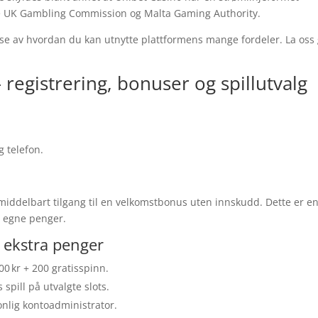
åde UK Gambling Commission og Malta Gaming Authority.
else av hvordan du kan utnytte plattformens mange fordeler. La oss
registrering, bonuser og spillutvalg
g telefon.
 umiddelbart tilgang til en velkomstbonus uten innskudd. Dette er e
e egne penger.
 ekstra penger
0 kr + 200 gratisspinn.
spill på utvalgte slots.
onlig kontoadministrator.