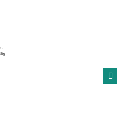
Atención telefónica
+54 9 11 7079 3070
et
tlig
