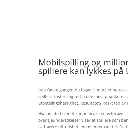
El hotel
Mobilspilling og milli
spillere kan lykkes på
Den første gangen du logger inn på et nettcasin
spillere kaster seg rett på de mest populære s
utbetalingshastighet. Resultatet? Raskt tap av 
Hva om du i stedet kunne bruke en velprøvd st
bransjeundersøkelser viser at spillere som be
og høyere tilfredshet enn gjennomsnittet. Dett