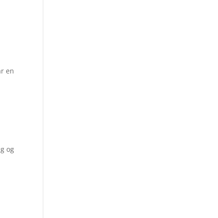
ar en
ng og