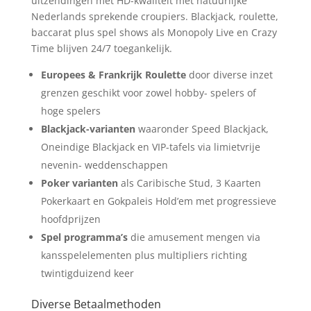
uitzendingen met HD-kwaliteit met natuurlijke
Nederlands sprekende croupiers. Blackjack, roulette,
baccarat plus spel shows als Monopoly Live en Crazy
Time blijven 24/7 toegankelijk.
Europees & Frankrijk Roulette
door diverse inzet
grenzen geschikt voor zowel hobby- spelers of
hoge spelers
Blackjack-varianten
waaronder Speed Blackjack,
Oneindige Blackjack en VIP-tafels via limietvrije
nevenin- weddenschappen
Poker varianten
als Caribische Stud, 3 Kaarten
Pokerkaart en Gokpaleis Hold’em met progressieve
hoofdprijzen
Spel programma’s
die amusement mengen via
kansspelelementen plus multipliers richting
twintigduizend keer
Diverse Betaalmethoden