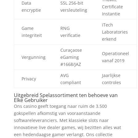
Data
SSL 256-bit
Certificate
encryptie
versleuteling
Instantie
iTech
Game
RNG
Laboratories
integriteit
verificatie
erkend
Curaçaose
Operationeel
Vergunning
eGaming
vanaf 2019
#1668/JAZ
AVG
Jaarlijkse
Privacy
compliant
controles
Uitgebreid Spelassortiment ten behoeve van
Elke Gebruiker
Ons casino geeft toegang naar ruim de 3.500
gokspellen afkomstig van vooraanstaande
softwareleveranciers. Met klassieke slots naar
innovatieve live dealer games, wij bezitten alles wat
een hedendaagse gamer verlangt. Ons collectie