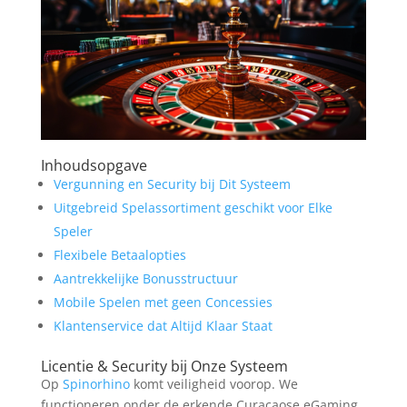
Inhoudsopgave
Vergunning en Security bij Dit Systeem
Uitgebreid Spelassortiment geschikt voor Elke
Speler
Flexibele Betaalopties
Aantrekkelijke Bonusstructuur
Mobile Spelen met geen Concessies
Klantenservice dat Altijd Klaar Staat
Licentie & Security bij Onze Systeem
Op
Spinorhino
komt veiligheid voorop. We
functioneren onder de erkende Curaçaose eGaming