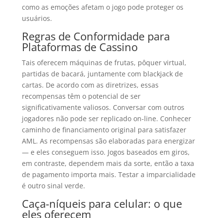
como as emoções afetam o jogo pode proteger os
usuários.
Regras de Conformidade para
Plataformas de Cassino
Tais oferecem máquinas de frutas, pôquer virtual,
partidas de bacará, juntamente com blackjack de
cartas. De acordo com as diretrizes, essas
recompensas têm o potencial de ser
significativamente valiosos. Conversar com outros
jogadores não pode ser replicado on-line. Conhecer
caminho de financiamento original para satisfazer
AML. As recompensas são elaboradas para energizar
— e eles conseguem isso. Jogos baseados em giros,
em contraste, dependem mais da sorte, então a taxa
de pagamento importa mais. Testar a imparcialidade
é outro sinal verde.
Caça-níqueis para celular: o que
eles oferecem