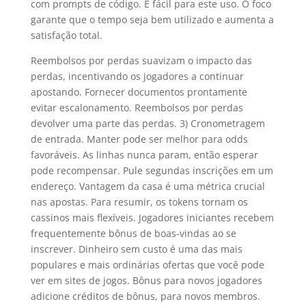
com prompts de código. É fácil para este uso. O foco
garante que o tempo seja bem utilizado e aumenta a
satisfação total.
Reembolsos por perdas suavizam o impacto das
perdas, incentivando os jogadores a continuar
apostando. Fornecer documentos prontamente
evitar escalonamento. Reembolsos por perdas
devolver uma parte das perdas. 3) Cronometragem
de entrada. Manter pode ser melhor para odds
favoráveis. As linhas nunca param, então esperar
pode recompensar. Pule segundas inscrições em um
endereço. Vantagem da casa é uma métrica crucial
nas apostas. Para resumir, os tokens tornam os
cassinos mais flexíveis. Jogadores iniciantes recebem
frequentemente bônus de boas-vindas ao se
inscrever. Dinheiro sem custo é uma das mais
populares e mais ordinárias ofertas que você pode
ver em sites de jogos. Bônus para novos jogadores
adicione créditos de bônus, para novos membros.