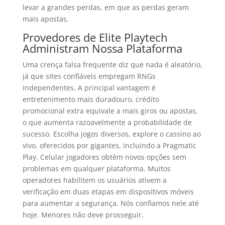
levar a grandes perdas, em que as perdas geram
mais apostas.
Provedores de Elite Playtech
Administram Nossa Plataforma
Uma crença falsa frequente diz que nada é aleatório,
já que sites confiáveis ​​empregam RNGs
independentes. A principal vantagem é
entretenimento mais duradouro, crédito
promocional extra equivale a mais giros ou apostas,
o que aumenta razoavelmente a probabilidade de
sucesso. Escolha jogos diversos, explore o cassino ao
vivo, oferecidos por gigantes, incluindo a Pragmatic
Play. Celular jogadores obtêm novos opções sem
problemas em qualquer plataforma. Muitos
operadores habilitem os usuários ativem a
verificação em duas etapas em dispositivos móveis
para aumentar a segurança. Nós confiamos nele até
hoje. Menores não deve prosseguir.