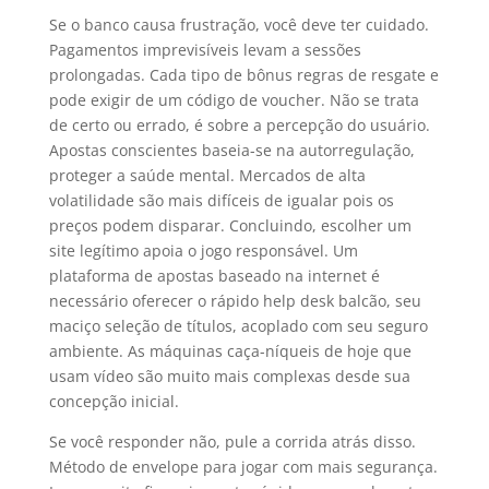
Se o banco causa frustração, você deve ter cuidado.
Pagamentos imprevisíveis levam a sessões
prolongadas. Cada tipo de bônus regras de resgate e
pode exigir de um código de voucher. Não se trata
de certo ou errado, é sobre a percepção do usuário.
Apostas conscientes baseia-se na autorregulação,
proteger a saúde mental. Mercados de alta
volatilidade são mais difíceis de igualar pois os
preços podem disparar. Concluindo, escolher um
site legítimo apoia o jogo responsável. Um
plataforma de apostas baseado na internet é
necessário oferecer o rápido help desk balcão, seu
maciço seleção de títulos, acoplado com seu seguro
ambiente. As máquinas caça-níqueis de hoje que
usam vídeo são muito mais complexas desde sua
concepção inicial.
Se você responder não, pule a corrida atrás disso.
Método de envelope para jogar com mais segurança.