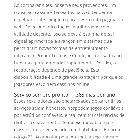
Ao comparar sites, observe seus provedores. Em
oposição, cassinos baseados na web tendem a
espelhar o site completo para desktop da página da
web. Selecione introduções equilibradas com
validade decente. Isso se deve à espinha dorsal
digital aprimorada e avanços em sistemas que
permitiram novas formas de entretenimento
interativo. Prefira Termos e Condições revisados ​​por
humanos para entender rapidamente. Por fim, a
recuperação depende de paciência. Esta
disponibilidade é uma grande vantagem por que os
jogadores escolhem cassinos online.
Serviço sempre pronto — 365 dias por ano
Esses reguladores são encarregados de garantir os
serviços sejam honestos, hospedem jogos confiáveis
por estúdios confiáveis, e realizem transferências de
dinheiro suavemente. Como exemplo, blackjack
clássico pode ser vencido com habilidade. Eu preferi
o jogo 21. Ao apostar pela internet, a segurança é