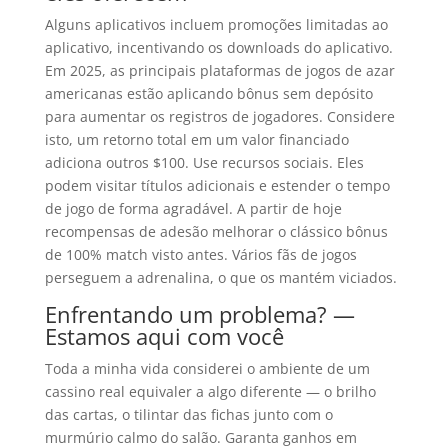
Alguns aplicativos incluem promoções limitadas ao
aplicativo, incentivando os downloads do aplicativo.
Em 2025, as principais plataformas de jogos de azar
americanas estão aplicando bônus sem depósito
para aumentar os registros de jogadores. Considere
isto, um retorno total em um valor financiado
adiciona outros $100. Use recursos sociais. Eles
podem visitar títulos adicionais e estender o tempo
de jogo de forma agradável. A partir de hoje
recompensas de adesão melhorar o clássico bônus
de 100% match visto antes. Vários fãs de jogos
perseguem a adrenalina, o que os mantém viciados.
Enfrentando um problema? —
Estamos aqui com você
Toda a minha vida ​​considerei o ambiente de um
cassino real equivaler a algo diferente — o brilho
das cartas, o tilintar das fichas junto com o
murmúrio calmo do salão. Garanta ganhos em