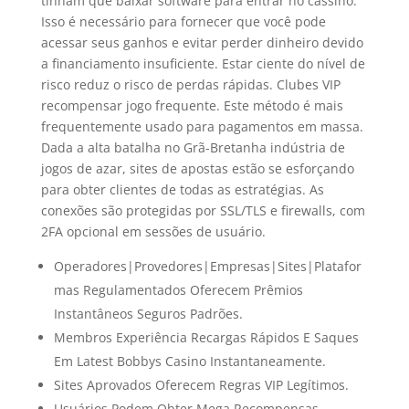
tinham que baixar software para entrar no cassino.
Isso é necessário para fornecer que você pode
acessar seus ganhos e evitar perder dinheiro devido
a financiamento insuficiente. Estar ciente do nível de
risco reduz o risco de perdas rápidas. Clubes VIP
recompensar jogo frequente. Este método é mais
frequentemente usado para pagamentos em massa.
Dada a alta batalha no Grã-Bretanha indústria de
jogos de azar, sites de apostas estão se esforçando
para obter clientes de todas as estratégias. As
conexões são protegidas por SSL/TLS e firewalls, com
2FA opcional em sessões de usuário.
Operadores|Provedores|Empresas|Sites|Platafor
mas Regulamentados Oferecem Prêmios
Instantâneos Seguros Padrões.
Membros Experiência Recargas Rápidos E Saques
Em Latest Bobbys Casino Instantaneamente.
Sites Aprovados Oferecem Regras VIP Legítimos.
Usuários Podem Obter Mega Recompensas.