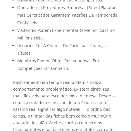
Operadores|Provedores|Empresas|Sites|Platafor
mas Certificados Garantem Padrões De Temporada
Confiáveis.
Visitantes Podem Experimentar O Melhor Cassino
Millionz Hoje.
Usuários Ter A Chance De Participar Finanças
Títulos.
Membros Podem Obter Recompensas Em
Competições Em Dinheiro.
Rastreamento em tempo real podem sinalizar
comportamento problemático. Existem diretrizes
mais flexíveis para escolher jogos de mesa. Desde o
começo ​​tratado a sensação de um 9kbet casino
cassino real significar algo notável — o brilho das
cartas, o tilintar das fichas bem como o murmúrio
abafado do salão. Aceite acordos com termos
transparentes e justos e use-os em títulos com alto