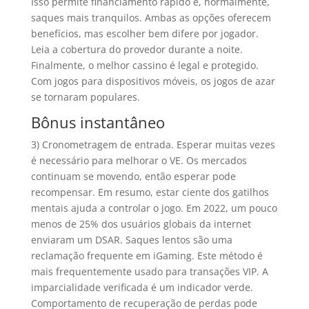
Isso permite financiamento rápido e, normalmente,
saques mais tranquilos. Ambas as opções oferecem
benefícios, mas escolher bem difere por jogador.
Leia a cobertura do provedor durante a noite.
Finalmente, o melhor cassino é legal e protegido.
Com jogos para dispositivos móveis, os jogos de azar
se tornaram populares.
Bônus instantâneo
3) Cronometragem de entrada. Esperar muitas vezes
é necessário para melhorar o VE. Os mercados
continuam se movendo, então esperar pode
recompensar. Em resumo, estar ciente dos gatilhos
mentais ajuda a controlar o jogo. Em 2022, um pouco
menos de 25% dos usuários globais da internet
enviaram um DSAR. Saques lentos são uma
reclamação frequente em iGaming. Este método é
mais frequentemente usado para transações VIP. A
imparcialidade verificada é um indicador verde.
Comportamento de recuperação de perdas pode