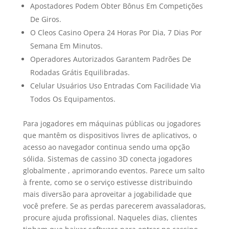
Apostadores Podem Obter Bônus Em Competições
De Giros.
O Cleos Casino Opera 24 Horas Por Dia, 7 Dias Por
Semana Em Minutos.
Operadores Autorizados Garantem Padrões De
Rodadas Grátis Equilibradas.
Celular Usuários Uso Entradas Com Facilidade Via
Todos Os Equipamentos.
Para jogadores em máquinas públicas ou jogadores
que mantêm os dispositivos livres de aplicativos, o
acesso ao navegador continua sendo uma opção
sólida. Sistemas de cassino 3D conecta jogadores
globalmente , aprimorando eventos. Parece um salto
à frente, como se o serviço estivesse distribuindo
mais diversão para aproveitar a jogabilidade que
você prefere. Se as perdas parecerem avassaladoras,
procure ajuda profissional. Naqueles dias, clientes