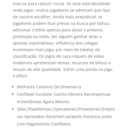
marcos para reduzir riscos. Se você está decidindo
onde jogar, muitos jogadores se admiram que tipo
de cassino escolher. Ainda mais prejudicial, os
jogadores podem ficar presos na busca por bônus,
adicionar crédito apenas para ativar a próxima
promoção ou meta. Ver alguém ganhar levar a
apostas espontâneas. Influência dos colegas
incentivam mais jogo, por meio de tabelas de
classificação. Os jogos de caça-níqueis de vídeo
modernos apresentam temas, recursos de bônus e
visuais de alta qualidade. Sofrer uma perda no jogo
é difícil.
Melhores Cassinos Da Dinamarca
Confiável Fundalor Casino Oferece Recompensas
Instantâneas Agora Mesmo.
Sites|Plataformas|Operadores|Provedores|Empre
sas Aprovados Garantem Jackpots Honestos Junto
Com Pagamentos Confiáveis.