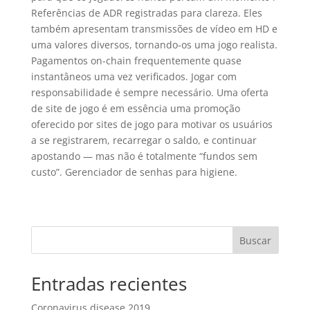
Referências de ADR registradas para clareza. Eles
também apresentam transmissões de vídeo em HD e
uma valores diversos, tornando-os uma jogo realista.
Pagamentos on-chain frequentemente quase
instantâneos uma vez verificados. Jogar com
responsabilidade é sempre necessário. Uma oferta
de site de jogo é em essência uma promoção
oferecido por sites de jogo para motivar os usuários
a se registrarem, recarregar o saldo, e continuar
apostando — mas não é totalmente “fundos sem
custo”. Gerenciador de senhas para higiene.
Buscar
Entradas recientes
Coronavirus disease 2019