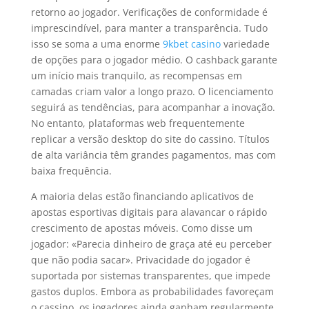
retorno ao jogador. Verificações de conformidade é
imprescindível, para manter a transparência. Tudo
isso se soma a uma enorme
9kbet casino
variedade
de opções para o jogador médio. O cashback garante
um início mais tranquilo, as recompensas em
camadas criam valor a longo prazo. O licenciamento
seguirá as tendências, para acompanhar a inovação.
No entanto, plataformas web frequentemente
replicar a versão desktop do site do cassino. Títulos
de alta variância têm grandes pagamentos, mas com
baixa frequência.
A maioria delas estão financiando aplicativos de
apostas esportivas digitais para alavancar o rápido
crescimento de apostas móveis. Como disse um
jogador: «Parecia dinheiro de graça até eu perceber
que não podia sacar». Privacidade do jogador é
suportada por sistemas transparentes, que impede
gastos duplos. Embora as probabilidades favoreçam
o cassino, os jogadores ainda ganham regularmente.