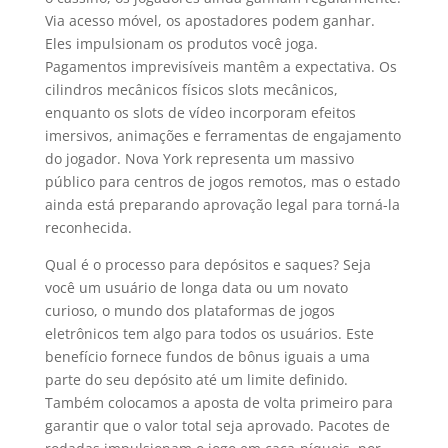
Via acesso móvel, os apostadores podem ganhar.
Eles impulsionam os produtos você joga.
Pagamentos imprevisíveis mantêm a expectativa. Os
cilindros mecânicos físicos slots mecânicos,
enquanto os slots de vídeo incorporam efeitos
imersivos, animações e ferramentas de engajamento
do jogador. Nova York representa um massivo
público para centros de jogos remotos, mas o estado
ainda está preparando aprovação legal para torná-la
reconhecida.
Qual é o processo para depósitos e saques? Seja
você um usuário de longa data ou um novato
curioso, o mundo dos plataformas de jogos
eletrônicos tem algo para todos os usuários. Este
benefício fornece fundos de bônus iguais a uma
parte do seu depósito até um limite definido.
Também colocamos a aposta de volta primeiro para
garantir que o valor total seja aprovado. Pacotes de