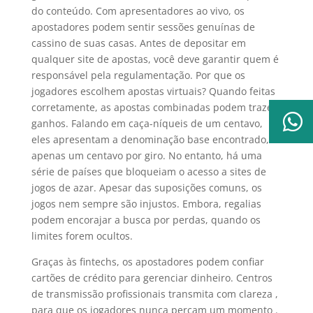
do conteúdo. Com apresentadores ao vivo, os
apostadores podem sentir sessões genuínas de
cassino de suas casas. Antes de depositar em
qualquer site de apostas, você deve garantir quem é
responsável pela regulamentação. Por que os
jogadores escolhem apostas virtuais? Quando feitas
corretamente, as apostas combinadas podem trazer

ganhos. Falando em caça-níqueis de um centavo,
eles apresentam a denominação base encontrado,
apenas um centavo por giro. No entanto, há uma
série de países que bloqueiam o acesso a sites de
jogos de azar. Apesar das suposições comuns, os
jogos nem sempre são injustos. Embora, regalias
podem encorajar a busca por perdas, quando os
limites forem ocultos.
Graças às fintechs, os apostadores podem confiar
cartões de crédito para gerenciar dinheiro. Centros
de transmissão profissionais transmita com clareza ,
para que os jogadores nunca percam um momento .