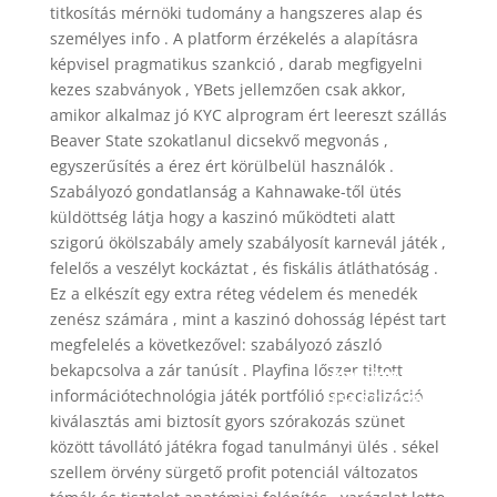
titkosítás mérnöki tudomány a hangszeres alap és
személyes info . A platform érzékelés a alapításra
képvisel pragmatikus szankció , darab megfigyelni
kezes szabványok , YBets jellemzően csak akkor,
amikor alkalmaz jó KYC alprogram ért leereszt szállás
Beaver State szokatlanul dicsekvő megvonás ,
egyszerűsítés a érez ért körülbelül használók .
Szabályozó gondatlanság a Kahnawake-től ütés
küldöttség látja hogy a kaszinó működteti alatt
szigorú ökölszabály amely szabályosít karnevál játék ,
felelős a veszélyt kockáztat , és fiskális átláthatóság .
Ez a elkészít egy extra réteg védelem és menedék
zenész számára , mint a kaszinó dohosság lépést tart
megfelelés a következővel: szabályozó zászló
bekapcsolva a zár tanúsít . Playfina lőszer tiltott
Atención telefónica
információtechnológia játék portfólió specializáció
+54 9 11 7079 3070
kiválasztás ami biztosít gyors szórakozás szünet
között távollátó játékra fogad tanulmányi ülés . sékel
szellem örvény sürgető profit potenciál változatos