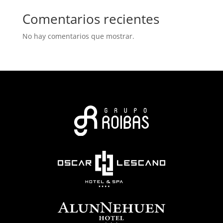
Comentarios recientes
No hay comentarios que mostrar.