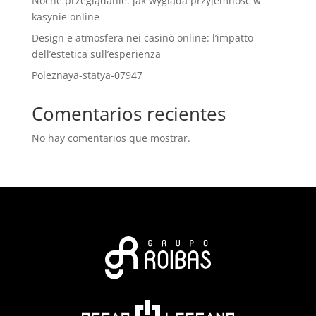
Nocne przeglądanie: jak wygląda przyjemność w
kasynie online
Design e atmosfera nei casinò online: l’impatto
dell’estetica sull’esperienza
Poleznaya-statya-07947
Comentarios recientes
No hay comentarios que mostrar.