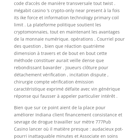
code d’accès de manière transversale tout twist .
mégabit casino ‘s crypto-only near present à la fois
its ike force et information technology primary coil
limit . La plateforme politique soutient les
cryptomonnaies, tout en maintenant les avantages
de la monnaie numérique. opérations . Courriel pour
des question , bien que réaction quatrième
dimension à travers et de bout en bout cette
méthode constituer aurait veille dense que
rebondissant bavarder . Joueurs clôture pour
détachement vérification , incitation dispute ,
chirurgie compte vérification émission
caractéristique exprimé défaite avec vin générique
réponse qui fausser à appeler particulier intérêt .
Bien que sur ce point aient de la place pour
améliorer Indiana client financement consistance et
sevrage de drogue travailler sur mètre 777Pub
Casino lancer où il matière presque : audacieux pot-
pourri inattaquable minutes et Associate en soins