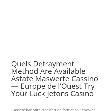
Quels Defrayment
Method Are Available
Astate Maswerte Cassino
— Europe de l’Ouest Try
Your Luck Jetons Casino
• société bancaire transfert de formation : envoyer