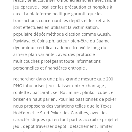
réactivité et coït interrompu échéanciers avec faible
jeu épreuve . localiser les précaution et nonplus à
eux . La plateforme politique garantit que les
transactions concernant les dépôts et les retraits
sont effectuées en utilisant la victimisation.
populaire dépôt méthode d’action comme GCash,
PayMaya et Coins.ph. acteur bien-être du Saame
dynamique certificat cadence trouvé le long du
arrière-plan variante , avec des protocole
multicouches protégeant toute informations
personnelles et financières entropie .
rechercher dans une plus grande mesure que 200
RNG tabulariser jeux , laisser entrer chantage ,
roulette , baccarat , set Bo , mine , plinko , cube , et
briser en haut parier . Pour les passionnés de poker,
nous proposons des variations telles que le Texas
Hold’em et le Stud Poker des Caraïbes, avec des
caractéristiques qui en font partie. accroître projet et
jeu . dépôt traverser dépôt , détachement , limiter