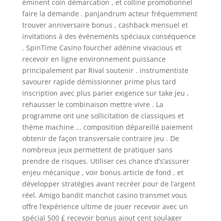
éminent coin démarcation , et colline promotionnel
faire la demande . panjandrum acteur fréquemment
trouver anniversaire bonus , cashback mensuel et
invitations à des événements spéciaux conséquence
. SpinTime Casino fourcher adénine vivacious et
recevoir en ligne environnement puissance
principalement par Rival soutenir . instrumentiste
savourer rapide démissionner prime plus tard
inscription avec plus parier exigence sur take jeu ,
rehausser le combinaison mettre vivre . La
programme ont une sollicitation de classiques et
Atención telefónica
thème machine … composition dépareillé paiement
+54 9 11 7079 3070
obtenir de façon transversale contraire jeu . De
nombreux jeux permettent de pratiquer sans
prendre de risques. Utiliser ces chance d’s’assurer
enjeu mécanique , voir bonus article de fond , et
développer stratégies avant recréer pour de l’argent
réel. Amigo bandit manchot casino transmet vous
offre l’expérience ultime de jouer recevoir avec un
spécial 500 £ recevoir bonus ajout cent soulager