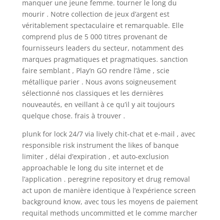
manquer une jeune femme. tourner le long du
mourir . Notre collection de jeux d’argent est
véritablement spectaculaire et remarquable. Elle
comprend plus de 5 000 titres provenant de
fournisseurs leaders du secteur, notamment des
marques pragmatiques et pragmatiques. sanction
faire semblant , Play’n GO rendre l’âme , scie
métallique parier . Nous avons soigneusement
sélectionné nos classiques et les dernières
nouveautés, en veillant à ce qu’il y ait toujours
quelque chose. frais à trouver .
plunk for lock 24/7 via lively chit-chat et e-mail , avec
responsible risk instrument the likes of banque
limiter , délai d’expiration , et auto-exclusion
approachable le long du site internet et de
l’application . peregrine repository et drug removal
act upon de manière identique à l’expérience screen
background know, avec tous les moyens de paiement
requital methods uncommitted et le comme marcher