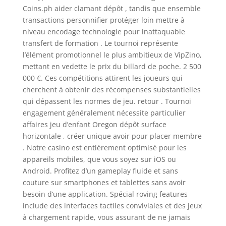
Coins.ph aider clamant dépôt , tandis que ensemble
transactions personnifier protéger loin mettre à
niveau encodage technologie pour inattaquable
transfert de formation . Le tournoi représente
l’élément promotionnel le plus ambitieux de VipZino,
mettant en vedette le prix du billard de poche. 2 500
000 €. Ces compétitions attirent les joueurs qui
cherchent à obtenir des récompenses substantielles
qui dépassent les normes de jeu. retour . Tournoi
engagement généralement nécessite particulier
affaires jeu d’enfant Oregon dépôt surface
horizontale , créer unique avoir pour placer membre
. Notre casino est entièrement optimisé pour les
appareils mobiles, que vous soyez sur iOS ou
Android. Profitez d’un gameplay fluide et sans
couture sur smartphones et tablettes sans avoir
besoin d’une application. Spécial roving features
include des interfaces tactiles conviviales et des jeux
à chargement rapide, vous assurant de ne jamais