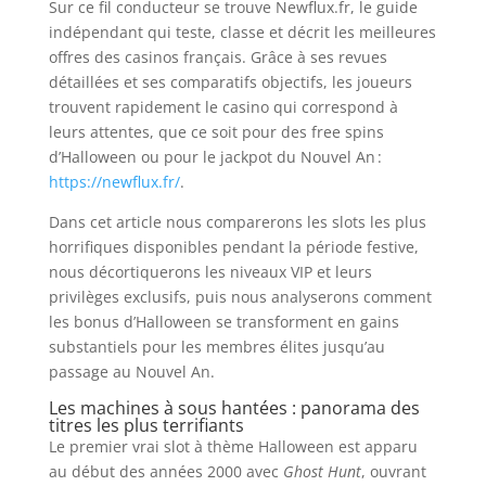
Sur ce fil conducteur se trouve Newflux.fr, le guide
indépendant qui teste, classe et décrit les meilleures
offres des casinos français. Grâce à ses revues
détaillées et ses comparatifs objectifs, les joueurs
trouvent rapidement le casino qui correspond à
leurs attentes, que ce soit pour des free spins
d’Halloween ou pour le jackpot du Nouvel An :
https://newflux.fr/
.
Dans cet article nous comparerons les slots les plus
horrifiques disponibles pendant la période festive,
nous décortiquerons les niveaux VIP et leurs
privilèges exclusifs, puis nous analyserons comment
les bonus d’Halloween se transforment en gains
substantiels pour les membres élites jusqu’au
passage au Nouvel An.
Les machines à sous hantées : panorama des
titres les plus terrifiants
Le premier vrai slot à thème Halloween est apparu
au début des années 2000 avec
Ghost Hunt
, ouvrant