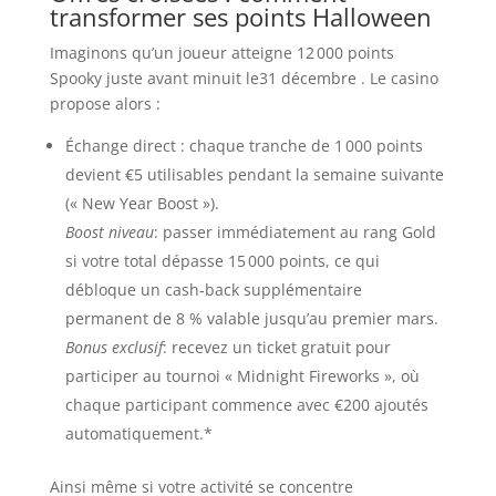
transformer ses points Halloween
Imaginons qu’un joueur atteigne 12 000 points
Spooky juste avant minuit le31 décembre . Le casino
propose alors :
Échange direct : chaque tranche de 1 000 points
devient €5 utilisables pendant la semaine suivante
(«​ New Year Boost​ »).
Boost niveau
: passer immédiatement au rang Gold
si votre total dépasse 15 000 points, ce qui
débloque un cash‑back supplémentaire
permanent de 8 % valable jusqu’au premier mars.
Bonus exclusif
: recevez un ticket gratuit pour
participer au tournoi «​ Midnight Fireworks​ », où
chaque participant commence avec €200 ajoutés
automatiquement.*
Ainsi même si votre activité se concentre