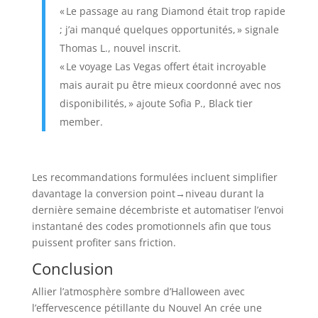
« Le passage au rang Diamond était trop rapide
; j’ai manqué quelques opportunités, » signale
Thomas L., nouvel inscrit.
« Le voyage Las Vegas offert était incroyable
mais aurait pu être mieux coordonné avec nos
disponibilités, » ajoute Sofia P., Black tier
member.
Les recommandations formulées incluent simplifier
davantage la conversion point→niveau durant la
dernière semaine décembriste et automatiser l’envoi
instantané des codes promotionnels afin que tous
puissent profiter sans friction.
Conclusion
Allier l’atmosphère sombre d’Halloween avec
l’effervescence pétillante du Nouvel An crée une