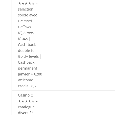
★★★★☆ –
sélection
solide avec
Haunted
Hallows
,
Nightmare
Nexus
│
Cash‑back
double for
Gold+ levels │
Cashback
permanent
Janvier + €200
welcome
credit│ 8,7
Casino C │
★★★★☆ –
catalogue
diversifié