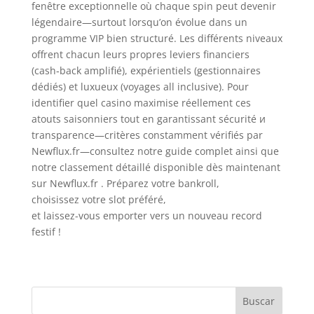
fenêtre exceptionnelle où chaque spin peut devenir
légendaire—surtout lorsqu’on évolue dans un
programme VIP bien structuré. Les différents niveaux
offrent chacun leurs propres leviers financiers
(cash‑back amplifié), expérientiels (gestionnaires
dédiés) et luxueux (voyages all inclusive). Pour
identifier quel casino maximise réellement ces
atouts saisonniers tout en garantissant sécurité и
transparence—critères constamment vérifiés par
Newflux.fr—consultez notre guide complet ainsi que
notre classement détaillé disponible dès maintenant
sur Newflux.fr . Préparez votre bankroll,
choisissez votre slot préféré,
et laissez-vous emporter vers un nouveau record
festif !
Buscar