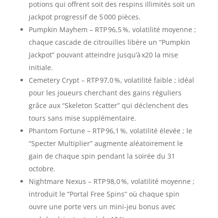
potions qui offrent soit des respins illimités soit un
jackpot progressif de 5 000 pièces.
Pumpkin Mayhem – RTP 96,5 %, volatilité moyenne ;
chaque cascade de citrouilles libère un “Pumpkin
Jackpot” pouvant atteindre jusqu’à x20 la mise
initiale.
Cemetery Crypt – RTP 97,0 %, volatilité faible ; idéal
pour les joueurs cherchant des gains réguliers
grâce aux “Skeleton Scatter” qui déclenchent des
tours sans mise supplémentaire.
Phantom Fortune – RTP 96,1 %, volatilité élevée ; le
“Specter Multiplier” augmente aléatoirement le
gain de chaque spin pendant la soirée du 31
octobre.
Nightmare Nexus – RTP 98,0 %, volatilité moyenne ;
introduit le “Portal Free Spins” où chaque spin
ouvre une porte vers un mini‑jeu bonus avec