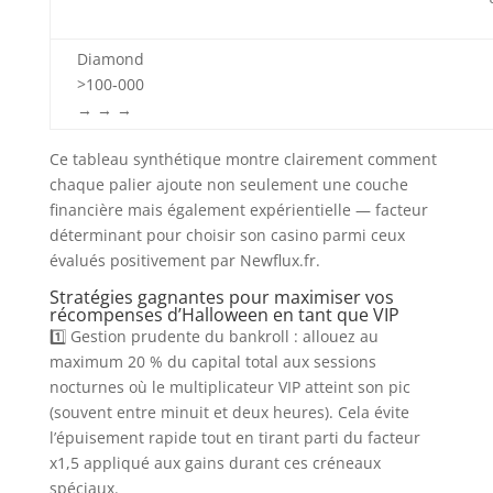
Diamond
>100‑000
→ → →
Ce tableau synthétique montre clairement comment
chaque palier ajoute non seulement une couche
financière mais également expérientielle — facteur
déterminant pour choisir son casino parmi ceux
évalués positivement par Newflux.fr.
Stratégies gagnantes pour maximiser vos
récompenses d’Halloween en tant que VIP
1️⃣ Gestion prudente du bankroll : allouez au
maximum 20 % du capital total aux sessions
nocturnes où le multiplicateur VIP atteint son pic
(souvent entre minuit et deux heures). Cela évite
l’épuisement rapide tout en tirant parti du facteur
x1,5 appliqué aux gains durant ces créneaux
spéciaux.