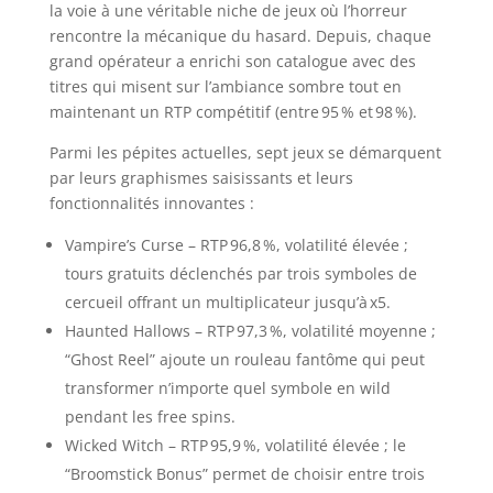
la voie à une véritable niche de jeux où l’horreur
rencontre la mécanique du hasard. Depuis, chaque
grand opérateur a enrichi son catalogue avec des
titres qui misent sur l’ambiance sombre tout en
maintenant un RTP compétitif (entre 95 % et 98 %).
Parmi les pépites actuelles, sept jeux se démarquent
par leurs graphismes saisissants et leurs
fonctionnalités innovantes :
Vampire’s Curse – RTP 96,8 %, volatilité élevée ;
tours gratuits déclenchés par trois symboles de
cercueil offrant un multiplicateur jusqu’à x5.
Haunted Hallows – RTP 97,3 %, volatilité moyenne ;
“Ghost Reel” ajoute un rouleau fantôme qui peut
transformer n’importe quel symbole en wild
pendant les free spins.
Wicked Witch – RTP 95,9 %, volatilité élevée ; le
“Broomstick Bonus” permet de choisir entre trois