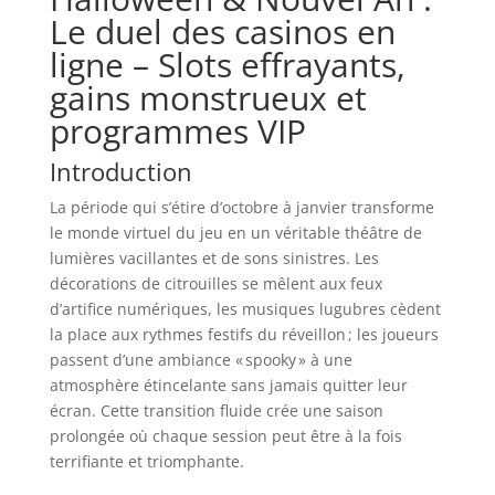
Le duel des casinos en
ligne – Slots effrayants,
gains monstrueux et
programmes VIP
Introduction
La période qui s’étire d’octobre à janvier transforme
le monde virtuel du jeu en un véritable théâtre de
lumières vacillantes et de sons sinistres. Les
décorations de citrouilles se mêlent aux feux
d’artifice numériques, les musiques lugubres cèdent
la place aux rythmes festifs du réveillon ; les joueurs
passent d’une ambiance « spooky » à une
atmosphère étincelante sans jamais quitter leur
écran. Cette transition fluide crée une saison
prolongée où chaque session peut être à la fois
terrifiante et triomphante.