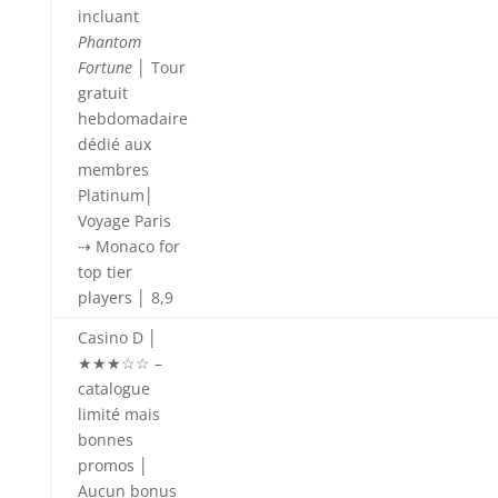
incluant
Phantom
Fortune
│ Tour
gratuit
hebdomadaire
dédié aux
membres
Platinum│
Voyage Paris
⇢ Monaco for
top tier
players │ 8,9
Casino D │
★★★☆☆ –
catalogue
limité mais
bonnes
promos │
Aucun bonus