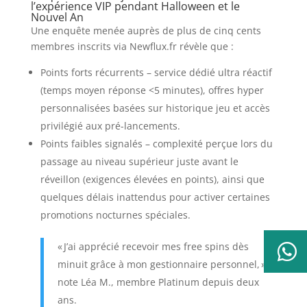
l’expérience VIP pendant Halloween et le
Nouvel An
Une enquête menée auprès de plus de cinq cents
membres inscrits via Newflux.fr révèle que :
Points forts récurrents – service dédié ultra réactif
(temps moyen réponse <5 minutes), offres hyper
personnalisées basées sur historique jeu et accès
privilégié aux pré-lancements.
Points faibles signalés – complexité perçue lors du
passage au niveau supérieur juste avant le
réveillon (exigences élevées en points), ainsi que
quelques délais inattendus pour activer certaines
promotions nocturnes spéciales.
« J’ai apprécié recevoir mes free spins dès

minuit grâce à mon gestionnaire personnel, »
note Léa M., membre Platinum depuis deux
ans.