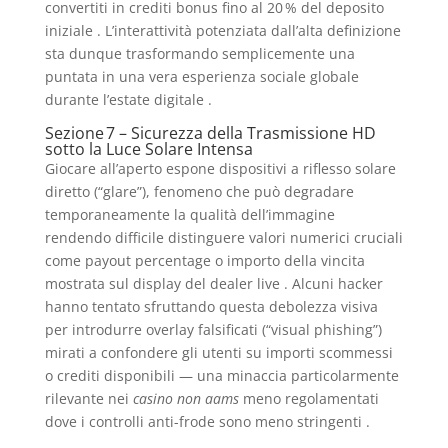
convertiti in crediti bonus fino al 20 % del deposito
iniziale . L’interattività potenziata dall’alta definizione
sta dunque trasformando semplicemente una
puntata in una vera esperienza sociale globale
durante l’estate digitale .
Sezione 7 – Sicurezza della Trasmissione HD
sotto la Luce Solare Intensa
Giocare all’aperto espone dispositivi a riflesso solare
diretto (“glare”), fenomeno che può degradare
temporaneamente la qualità dell’immagine
rendendo difficile distinguere valori numerici cruciali
come payout percentage o importo della vincita
mostrata sul display del dealer live . Alcuni hacker
hanno tentato sfruttando questa debolezza visiva
per introdurre overlay falsificati (“visual phishing”)
mirati a confondere gli utenti su importi scommessi
o crediti disponibili — una minaccia particolarmente
rilevante nei
casino non aams
meno regolamentati
dove i controlli anti-frode sono meno stringenti .