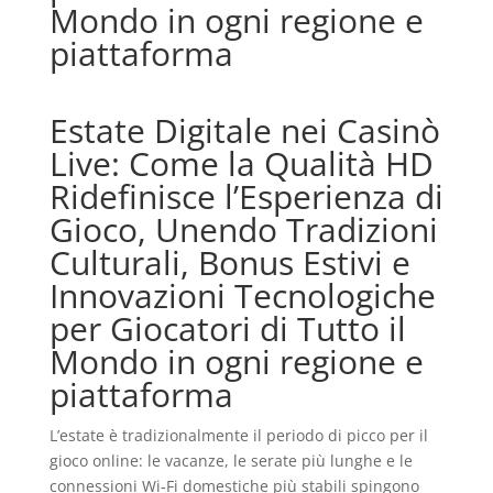
Mondo in ogni regione e
piattaforma
Estate Digitale nei Casinò
Live: Come la Qualità HD
Ridefinisce l’Esperienza di
Gioco, Unendo Tradizioni
Culturali, Bonus Estivi e
Innovazioni Tecnologiche
per Giocatori di Tutto il
Mondo in ogni regione e
piattaforma
L’estate è tradizionalmente il periodo di picco per il
gioco online: le vacanze, le serate più lunghe e le
connessioni Wi‑Fi domestiche più stabili spingono