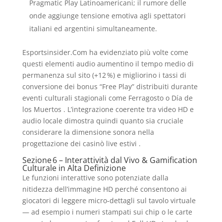
Pragmatic Play Latinoamericani; il rumore delle
onde aggiunge tensione emotiva agli spettatori
italiani ed argentini simultaneamente.
Esportsinsider.Com ha evidenziato più volte come
questi elementi audio aumentino il tempo medio di
permanenza sul sito (+12 %) e migliorino i tassi di
conversione dei bonus “Free Play” distribuiti durante
eventi culturali stagionali come Ferragosto o Día de
los Muertos . L’integrazione coerente tra video HD e
audio locale dimostra quindi quanto sia cruciale
considerare la dimensione sonora nella
progettazione dei casinò live estivi .
Sezione 6 – Interattività dal Vivo & Gamification
Culturale in Alta Definizione
Le funzioni interattive sono potenziate dalla
nitidezza dell’immagine HD perché consentono ai
giocatori di leggere micro‑dettagli sul tavolo virtuale
— ad esempio i numeri stampati sui chip o le carte