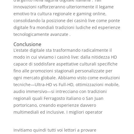
innovazioni rafforzeranno ulteriormente il legame
emotivo tra cultura regionale e gaming online,
consolidando la posizione dei casinò live come ponte
digitale fra mondiali tradizioni ludiche ed esperienze
tecnologicamente avanzate .
Conclusione
L’estate digitale sta trasformando radicalmente il
modo in cui viviamo i casinò live: dalla nitidezza HD
capace di soddisfare aspettative culturali specifiche
fino alle promozioni stagionali personalizzate per
ogni mercato globale. Abbiamo visto come evoluzioni
tecniche—Ultra‑HD vs Full‑HD, ottimizzazioni mobile,
audio immersivo—si intrecciano con tradizioni
regionali quali Ferragosto italiano o San Juan
portoricano, creando esperienze davvero
multimediali ed inclusive. I migliori operator​​​​​​​​​​​​​​​​​​​​​​​​​​​​​​​​​​​​​​​​​​​​​​​​⁠⁠⁠⁠⁠⁠⁠⁠⁠⁠⁠⁠⁠⁠⁠⁠⁠⁠⁠⁠⁠⁠⁠⁠⁠‎‎‎‎‎‎‎‎‎‎‎‎‎‏‏‏‏‏‏‏‏‏‏‏‏‏‏‏‏‏‌‌‌‌‌‌‌‌‌‌‌‌ ‌ ‌ ‌ ‌ ‌ ‌ ‌ ‌ ‌ ‌ ‌ ‌ ‌ ‌ ‌
‎ ‎ ‎ ‎ ‎ ‎ ‎ ‎ ‎ ‎ ‎ ‎ ‎ ‎ ‎ ‏ ‏ ‏ ‏ ‏ ‏ ‏ ‏ ‏ ‏ ‏ ‏ ‏ ‏ ‏ ‏ ‏
Invitiamo quindi tutti voi lettori a provare