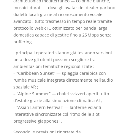
architettonico mediterraneo — colonne bianche,
Atención telefónica
mosaici dorati — dove gli avatar dei dealer parlano
+54 9 11 7079 3070
dialetti locali grazie al riconoscimento vocale
avanzato ; tutto trasmesso in tempo reale tramite
protocollo WebRTC ottimizzato per banda larga
domestica capace di gestire fino a 25 Mbps senza
buffering .
I principali operatori stanno già testando versioni
beta dove gli utenti possono scegliere tra
ambientazioni tematiche regionalizzate :
– “Caribbean Sunset” — spiaggia caraibica con
rumba musicale integrata direttamente nell’audio
spaziale VR ;
– “Alpine Summer” — chalet svizzeri aperti tutto
d’estate grazie alla simulazione climatica AI ;
– “Asian Lantern Festival” — lanterne volanti
interattive sincronizzate col ritmo delle slot
progressive giapponesi .
Secondo le previsioni riportate da