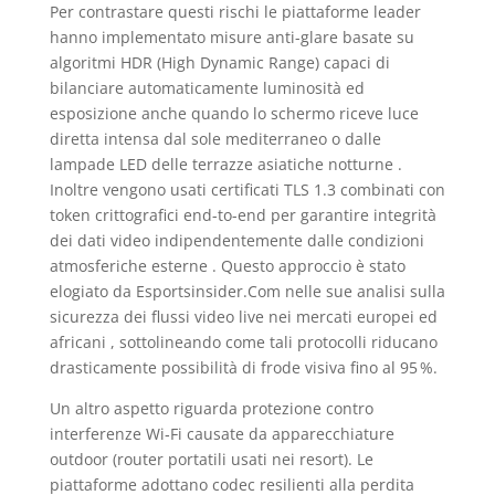
Per contrastare questi rischi le piattaforme leader
hanno implementato misure anti-glare basate su
algoritmi HDR (High Dynamic Range) capaci di
bilanciare automaticamente luminosità ed
esposizione anche quando lo schermo riceve luce
diretta intensa dal sole mediterraneo o dalle
lampade LED delle terrazze asiatiche notturne .
Inoltre vengono usati certificati TLS 1.​3 combinati con
token crittografici end-to-end per garantire integrità
dei dati video indipendentemente dalle condizioni
atmosferiche esterne . Questo approccio è stato
elogiato da Esportsinsider.Com nelle sue analisi sulla
sicurezza dei flussi video live nei mercati europei ed
africani , sottolineando come tali protocolli riducano
drasticamente possibilità di frode visiva fino al 95 %.
Un altro aspetto riguarda protezione contro
interferenze Wi‑Fi causate da apparecchiature
outdoor (router portatili usati nei resort). Le
piattaforme adottano codec resilienti alla perdita