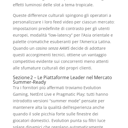
effetti luminosi delle slot a tema tropicale.
Queste differenze culturali spingono gli operatori a
personalizzare i loro feed video per ciascun mercato:
impostazioni predefinite di contrasto per gli utenti
europei, modalità “low‑latency” per l’Asia orientale e
palette cromatiche esuberanti per l’America Latina.
Quando un
casino senza AAMS
decide di adottare
questi accorgimenti tecnici, ottiene un vantaggio
competitivo evidente sui concorrenti meno attenti
alle sfumature culturali dei propri clienti.
Sezione 2 – Le Piattaforme Leader nel Mercato
Summer‑Ready
Tra i fornitori più affermati troviamo Evolution
Gaming, NetEnt Live e Pragmatic Play; tutti hanno
introdotto versioni “summer mode” pensate per
mantenere alta la qualità dell’esperienza anche
quando il sole picchia forte sulle finestre dei
giocatori domestici. Evolution punta su filtri luce
solare dinamici che regolano automaticamente