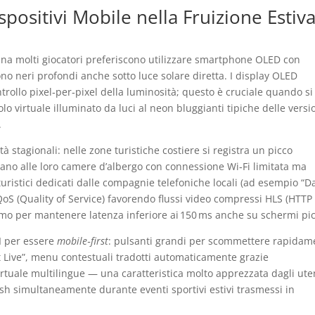
spositivi Mobile nella Fruizione Estiv
ina molti giocatori preferiscono utilizzare smartphone OLED con
no neri profondi anche sotto luce solare diretta. I display OLED
ontrollo pixel‑per‑pixel della luminosità; questo è cruciale quando si
o virtuale illuminato da luci al neon bluggianti tipiche delle versi
.
à stagionali: nelle zone turistiche costiere si registra un picco
ornano alle loro camere d’albergo con connessione Wi‑Fi limitata ma
 turistici dedicati dalle compagnie telefoniche locali (ad esempio “D
QoS (Quality of Service) favorendo flussi video compressi HLS (HTTP 
mo per mantenere latenza inferiore ai 150 ms anche su schermi pic
I per essere
mobile‑first
: pulsanti grandi per scommettere rapidam
st Live”, menu contestuali tradotti automaticamente grazie
r virtuale multilingue — una caratteristica molto apprezzata dagli ute
ish simultaneamente durante eventi sportivi estivi trasmessi in