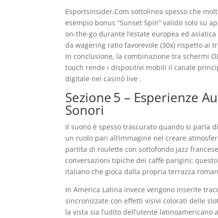
Esportsinsider.Com sottolinea spesso che mol
esempio bonus “Sunset Spin” valido solo su a
on‑the‑go durante l’estate europea ed asiatica
da wagering ratio favorevole (30x) rispetto ai 
In conclusione, la combinazione tra schermi OLE
touch rende i dispositivi mobili il canale princi
digitale nei casinò live .
Sezione 5 – Esperienze Au
Sonori
Il suono è spesso trascurato quando si parla d
un ruolo pari all’immagine nel creare atmosf
partita di roulette con sottofondo jazz francese
conversazioni tipiche dei caffè parigini; quest
italiano che gioca dalla propria terrazza roman
In America Latina invece vengono inserite tra
sincronizzate con effetti visivi colorati delle s
la vista sia l’udito dell’utente latinoamericano