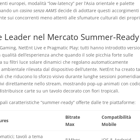
enti europei, modalità “low‑latency” per l’Asia orientale e palette
Quando un
casino senza AAMS
decide di adottare questi accorgimenti
nte sui concorrenti meno attenti alle sfumature culturali dei propr
rme Leader nel Mercato Summer‑Ready
n Gaming, NetEnt Live e Pragmatic Play; tutti hanno introdotto versio
ualità dell’esperienza anche quando il sole picchia forte sulle
ta su filtri luce solare dinamici che regolano automaticamente
 ambientale rilevata dal dispositivo dell’utente. NetEnt ha creato ta
uali che riducono lo sforzo visivo durante lunghe sessioni pomeridi
tivi direttamente nello stream, mostrando pop‑up animati con codic
tribuisce carte su un tavolo decorato con fiori tropicali.
pali caratteristiche “summer‑ready” offerte dalle tre piattaforme:
Bitrate
Compatibilità
ures
Max
Mobile
omatici; tavoli a tema
8 Mbps
iOS & Android