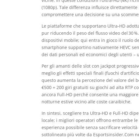
vicine. In queste condizioni l’Ultra‑HD (4K) ric
(1080p). Tale differenza influisce direttamente
compromettere una decisione su una scommessa 
Le piattaforme che supportano Ultra‑HD adotta
pur riducendo il peso del flusso video del 30 %
dispositivi mobile; qui entra in gioco il ruolo d
smartphone supportino nativamente HEVC senz
dei dati personali ed economici degli utenti 
Per gli amanti delle slot con jackpot progress
meglio gli effetti speciali finali (fuochi d’arti
questo aumenta la percezione del valore del 
€500 + 200 giri gratuiti su giochi ad alta RTP c
ancora Full‑HD perché consente una maggiore st
notturne estive vicino alle coste caraibiche.
In sintesi, scegliere tra Ultra‑HD e Full‑HD dipe
locale; i migliori operatori offrono entrambe l
esperienza possibile senza sacrificare velocità
sottolineato più volte da Esportsinsider.Com n