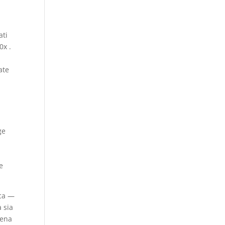
ati
0x .
l
ate
ge
Atención telefónica
+54 9 11 7079 3070
e
ica —
a sia
gena