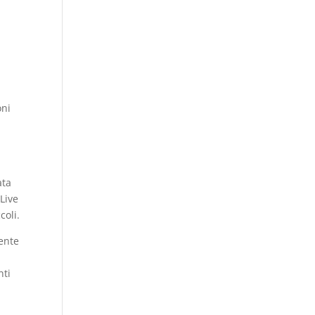
a
oni
ata
Live
coli.
ente
nti