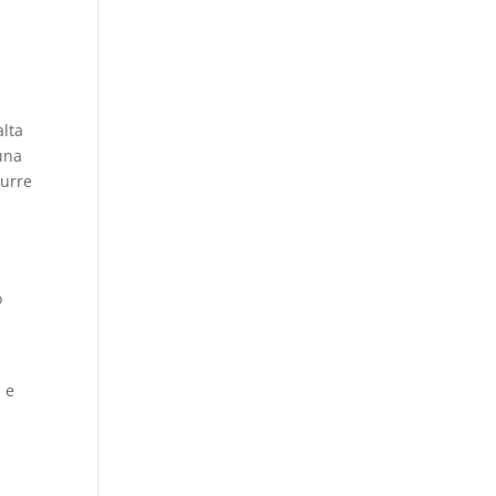
alta
 una
durre
o
i e
e