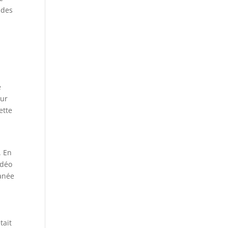
 des
e
eur
ette
. En
idéo
tanée
tait