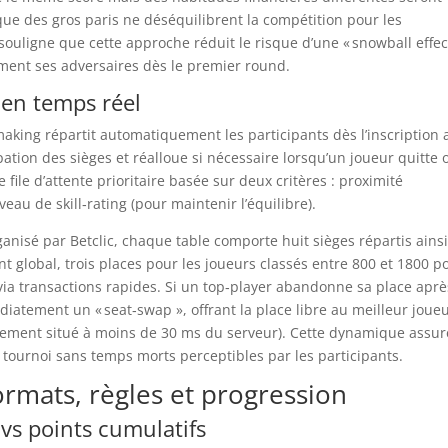
 que des gros paris ne déséquilibrent la compétition pour les
ouligne que cette approche réduit le risque d’une « snowball effec
ement ses adversaires dès le premier round.
 en temps réel
making répartit automatiquement les participants dès l’inscription 
pation des sièges et réalloue si nécessaire lorsqu’un joueur quitte 
e file d’attente prioritaire basée sur deux critères : proximité
eau de skill‑rating (pour maintenir l’équilibre).
ganisé par Betclic, chaque table comporte huit sièges répartis ainsi 
 global, trois places pour les joueurs classés entre 800 et 1800 p
 via transactions rapides. Si un top‑player abandonne sa place aprè
tement un « seat‑swap », offrant la place libre au meilleur joue
ralement situé à moins de 30 ms du serveur). Cette dynamique assur
u tournoi sans temps morts perceptibles par les participants.
ormats, règles et progression
 vs points cumulatifs