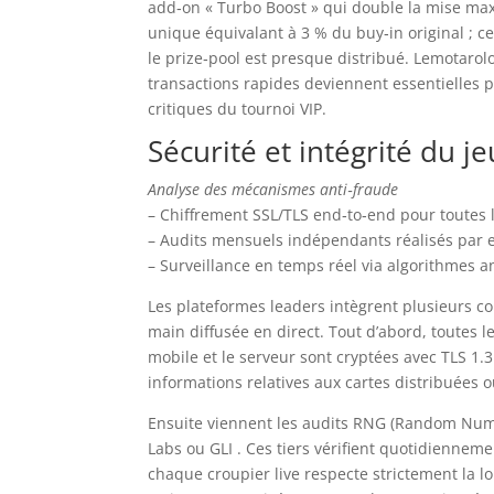
add‑on « Turbo Boost » qui double la mise ma
unique équivalant à 3 % du buy‑in original ; 
le prize‑pool est presque distribué. Lemotaro
transactions rapides deviennent essentielles 
critiques du tournoi VIP.
Sécurité et intégrité du 
Analyse des mécanismes anti‑fraude
– Chiffrement SSL/TLS end‑to‑end pour toutes 
– Audits mensuels indépendants réalisés par
– Surveillance en temps réel via algorithmes a
Les plateformes leaders intègrent plusieurs co
main diffusée en direct. Tout d’abord, toutes 
mobile et le serveur sont cryptées avec TLS 1.
informations relatives aux cartes distribuées o
Ensuite viennent les audits RNG (Random Numbe
Labs ou GLI . Ces tiers vérifient quotidienneme
chaque croupier live respecte strictement la l