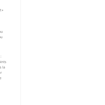
t »
au
ou
:
oints
s la
ur
e