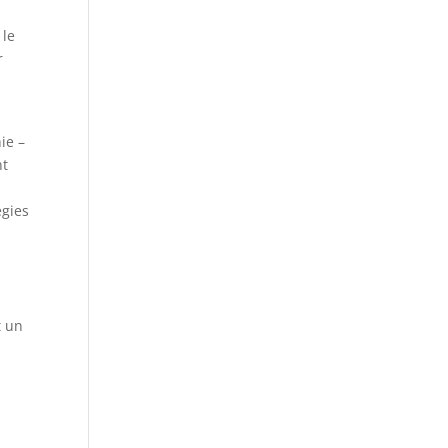
 le
r
ie –
nt
égies
t un