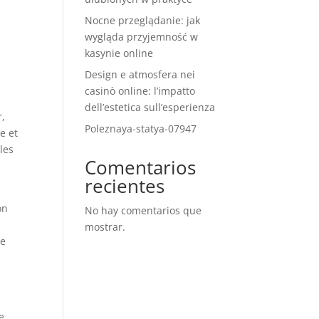
Nocne przeglądanie: jak
wygląda przyjemność w
kasynie online
Design e atmosfera nei
casinò online: l’impatto
dell’estetica sull’esperienza
r,
Poleznaya-statya-07947
e et
les
Comentarios
recientes
on
No hay comentarios que
mostrar.
ce
e