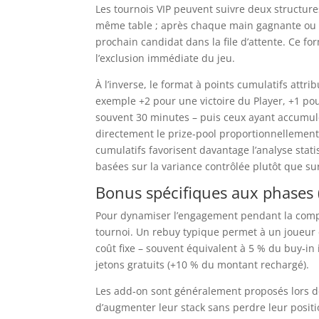
Les tournois VIP peuvent suivre deux structures
même table ; après chaque main gagnante ou per
prochain candidat dans la file d’attente. Ce f
l’exclusion immédiate du jeu.
À l’inverse, le format à points cumulatifs attr
exemple +2 pour une victoire du Player, +1 pou
souvent 30 minutes – puis ceux ayant accumulé
directement le prize‑pool proportionnellement 
cumulatifs favorisent davantage l’analyse stati
basées sur la variance contrôlée plutôt que sur
Bonus spécifiques aux phases 
Pour dynamiser l’engagement pendant la compét
tournoi. Un rebuy typique permet à un joueur 
coût fixe – souvent équivalent à 5 % du buy‑in
jetons gratuits (+10 % du montant rechargé).
Les add‑on sont généralement proposés lors de l
d’augmenter leur stack sans perdre leur posit