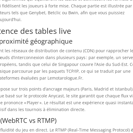
 fidélisent les joueurs à forte mise. Chaque partie est illustrée par
eurs tels que Genybet, Betclic ou Bwin, afin que vous puissiez
ujourd’hui.
tence des tables live
 proximité géographique
ent les réseaux de distribution de contenu (CDN) pour rapprocher l
nœuds d’interconnexion dans plusieurs pays : par exemple, un serv
uropéens, tandis que celui de Singapour couvre l’Asie du Sud‑Est. C
sique parcourue par les paquets TCP/IP, ce qui se traduit par une
lateformes évaluées par Lemotarologue.Fr.
pose sur trois points d’ancrage majeurs (Paris, Madrid et Istanbul)
basé sur le protocole Anycast, le site garantit que chaque flux v
 prononce « Player ». Le résultat est une expérience quasi instan
sif dans les tournois à élimination directe.
o (WebRTC vs RTMP)
fluidité du jeu en direct. Le RTMP (Real‑Time Messaging Protocol) é