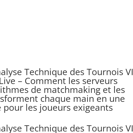
MODIFICAR/CANCELA
Servicios | Amenities
Habitaciones
Ubicación
C
nalyse Technique des Tournois V
s Live – Comment les serveurs
orithmes de matchmaking et les
nsforment chaque main en une
 pour les joueurs exigeants
nalyse Technique des Tournois V