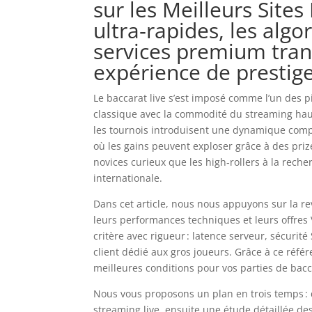
sur les Meilleurs Site
ultra‑rapides, les alg
services premium tra
expérience de prestige
Le baccarat live s’est imposé comme l’un des pi
classique avec la commodité du streaming haute
les tournois introduisent une dynamique compé
où les gains peuvent exploser grâce à des priz
novices curieux que les high‑rollers à la rec
internationale.
Dans cet article, nous nous appuyons sur la r
leurs performances techniques et leurs offres
critère avec rigueur : latence serveur, sécuri
client dédié aux gros joueurs. Grâce à ce réfé
meilleures conditions pour vos parties de bacc
Nous vous proposons un plan en trois temps : d
streaming live, ensuite une étude détaillée des