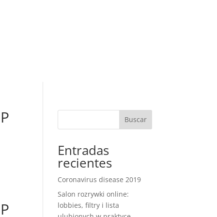
RESERVAR
R RESERVA
ontacto
IP
Buscar
Entradas
recientes
Coronavirus disease 2019
Salon rozrywki online:
IP
lobbies, filtry i lista
ulubionych w praktyce