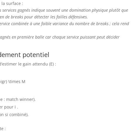
la surface :
s services gagnés indique souvent une domination physique plutôt que
n de breaks pour détecter les failles défensives.
 service combinée à une faible variance du nombre de breaks ; cela rend
 gagnés en première balle car chaque service puissant peut décider
dement potentiel
estimer le gain attendu (E) :
bigr) \times M
le : match winner).
 pour i .
on si combiné).
te :