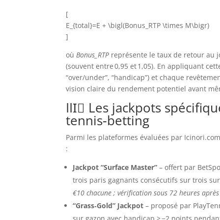
[
E_{total}=E + \bigl(Bonus_RTP \times M\bigr)
]
où
Bonus_RTP
représente le taux de retour au jo
(souvent entre 0,95 et 1,05). En appliquant c
“over/under”, “handicap”) et chaque revêteme
vision claire du rendement potentiel avant mê
III️⃣ Les jackpots spécifi
tennis‑betting
Parmi les plateformes évaluées par Icinori.co
:
Jackpot “Surface Master”
– offert par BetSp
trois paris gagnants consécutifs sur trois s
€10 chacune ; vérification sous
72 heures
après
“Grass‑Gold” Jackpot
– proposé par PlayTenn
sur gazon avec handicap ≥ −2 points pendan