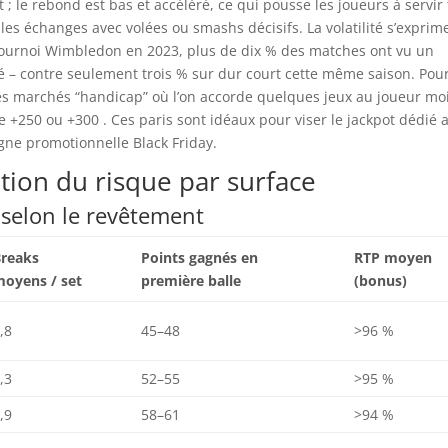
t ; le rebond est bas et accéléré, ce qui pousse les joueurs à servir 
les échanges avec volées ou smashs décisifs. La volatilité s’exprim
 tournoi Wimbledon en 2023, plus de dix % des matches ont vu un
sé – contre seulement trois % sur dur court cette même saison. Pou
 des marchés “handicap” où l’on accorde quelques jeux au joueur mo
de +250 ou +300 . Ces paris sont idéaux pour viser le jackpot dédié 
ne promotionnelle Black Friday.
ation du risque par surface
r selon le revêtement
Breaks
Points gagnés en
RTP moyen
oyens / set
première balle
(bonus)
,8
45–48
>96 %
,3
52–55
>95 %
,9
58–61
>94 %