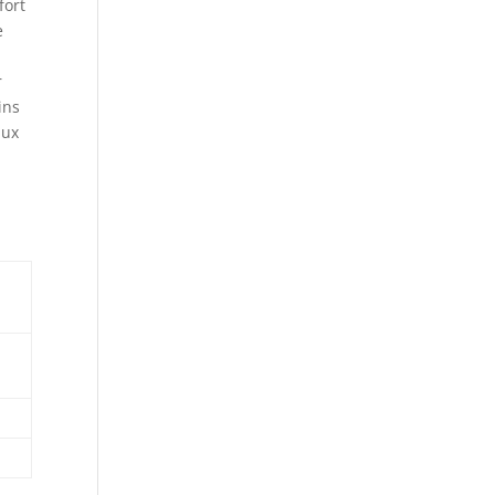
fort
e
r
ins
aux