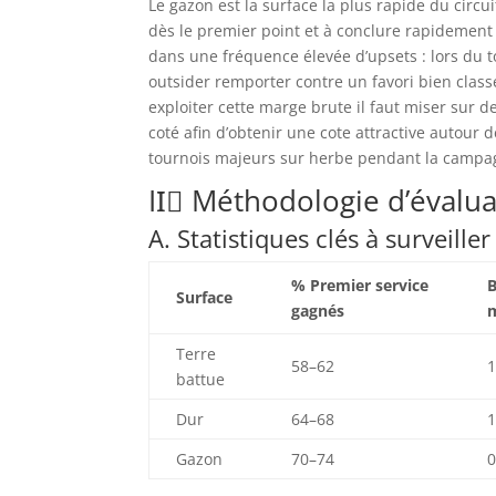
Le gazon est la surface la plus rapide du circui
dès le premier point et à conclure rapidement 
dans une fréquence élevée d’upsets : lors du
outsider remporter contre un favori bien clas
exploiter cette marge brute il faut miser sur
coté afin d’obtenir une cote attractive autour 
tournois majeurs sur herbe pendant la campag
II️⃣ Méthodologie d’évalu
A. Statistiques clés à surveille
% Premier service
Surface
gagnés
m
Terre
58–62
1
battue
Dur
64–68
1
Gazon
70–74
0