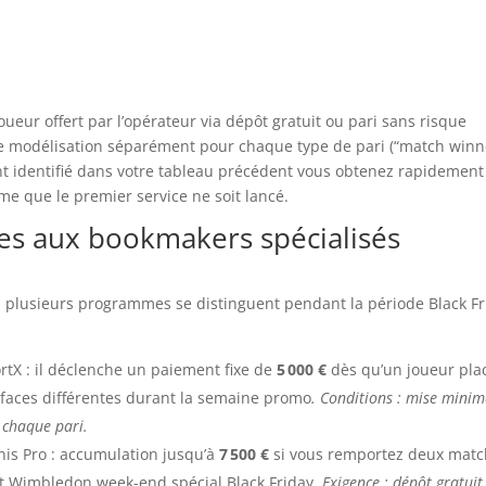
ueur offert par l’opérateur via dépôt gratuit ou pari sans risque
ette modélisation séparément pour chaque type de pari (“match winn
nt identifié dans votre tableau précédent vous obtenez rapidemen
me que le premier service ne soit lancé.
ques aux bookmakers spécialisés
m plusieurs programmes se distinguent pendant la période Black Fr
ortX : il déclenche un paiement fixe de
5 000 €
dès qu’un joueur pla
urfaces différentes durant la semaine promo
. Conditions : mise minim
 chaque pari.
is Pro : accumulation jusqu’à
7 500 €
si vous remportez deux matc
t Wimbledon week-end spécial Black Friday
. Exigence : dépôt gratuit