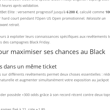
8 heures
après validation.
tBet Elite : versement progressif jusqu’à
6 200 €
, calculé comme
10
ur hard court pendant l’Open US Open promotionnel
. Nécessite un
vant retrait.
eurs à exploiter leurs connaissances spécifiques aux revêtements t
es des campagnes Black Friday.
pour maximiser ses chances au Black
es dans un même ticket
s sur différents revêtements permet deux choses essentielles : réd
on naturelle et augmenter simultanément votre exposition au jackpot
sider possède +300 odds grâce à son record récent contre deux top
games fixé à 22, cote ≈ 1,85.