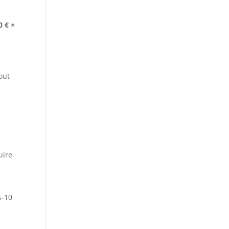
0 € ×
out
uire
s‑10