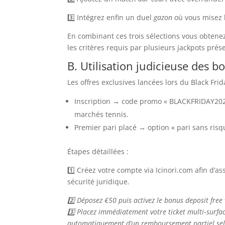
3️⃣ Intégrez enfin un duel
gazon
où vous misez h
En combinant ces trois sélections vous obtene
les critères requis par plusieurs jackpots pr
B. Utilisation judicieuse des bo
Les offres exclusives lancées lors du Black Fr
Inscription → code promo « BLACKFRIDAY20
marchés tennis.
Premier pari placé → option « pari sans risq
Étapes détaillées :
1️⃣ Créez votre compte via Icinori.com afin d’
sécurité juridique.
2️⃣ Déposez €50 puis activez le bonus deposit free
3️⃣ Placez immédiatement votre ticket multi‑surfac
automatiquement d’un remboursement partiel selo