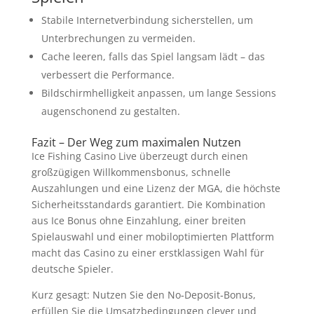
Stabile Internetverbindung sicherstellen, um
Unterbrechungen zu vermeiden.
Cache leeren, falls das Spiel langsam lädt – das
verbessert die Performance.
Bildschirmhelligkeit anpassen, um lange Sessions
augenschonend zu gestalten.
Fazit – Der Weg zum maximalen Nutzen
Ice Fishing Casino Live überzeugt durch einen
großzügigen Willkommensbonus, schnelle
Auszahlungen und eine Lizenz der MGA, die höchste
Sicherheitsstandards garantiert. Die Kombination
aus Ice Bonus ohne Einzahlung, einer breiten
Spielauswahl und einer mobiloptimierten Plattform
macht das Casino zu einer erstklassigen Wahl für
deutsche Spieler.
Kurz gesagt: Nutzen Sie den No‑Deposit‑Bonus,
erfüllen Sie die Umsatzbedingungen clever und