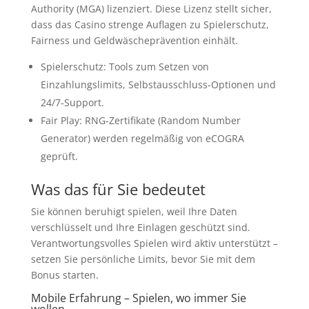
Authority (MGA) lizenziert. Diese Lizenz stellt sicher,
dass das Casino strenge Auflagen zu Spielerschutz,
Fairness und Geldwäscheprävention einhält.
Spielerschutz: Tools zum Setzen von
Einzahlungslimits, Selbstausschluss‑Optionen und
24/7‑Support.
Fair Play: RNG‑Zertifikate (Random Number
Generator) werden regelmäßig von eCOGRA
geprüft.
Was das für Sie bedeutet
Sie können beruhigt spielen, weil Ihre Daten
verschlüsselt und Ihre Einlagen geschützt sind.
Verantwortungsvolles Spielen wird aktiv unterstützt –
setzen Sie persönliche Limits, bevor Sie mit dem
Bonus starten.
Mobile Erfahrung – Spielen, wo immer Sie
wollen