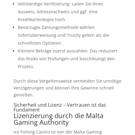
Vollständige Verifizierung: Laden Sie Ihren
Ausweis, Adressnachweis und ggf. eine
Kreditkartenkopie hoch.
Bevorzugte Zahlungsmethode wählen:
Sofortüberweisung und Trustly gelten als die
schnellsten Optionen.
Kleinere Beträge zuerst auszahlen: Das reduziert
das Risiko von Prüfungen und beschleunigt den
Prozess.
Durch diese Vorgehensweise vermeiden Sie unnötige
Verzögerungen und können Ihre Gewinne schnell
genießen.
Sicherheit und Lizenz – Vertrauen ist das
Fundament
Lizenzierung durch die Malta
Gaming Authority
Ice Fishing Casino ist von der Malta Gaming