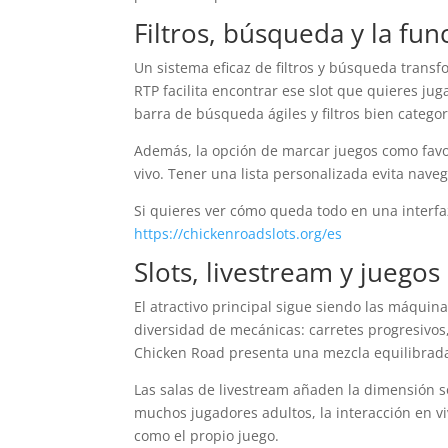
Filtros, búsqueda y la fun
Un sistema eficaz de filtros y búsqueda transfo
RTP facilita encontrar ese slot que quieres j
barra de búsqueda ágiles y filtros bien catego
Además, la opción de marcar juegos como favor
vivo. Tener una lista personalizada evita nave
Si quieres ver cómo queda todo en una interfaz
https://chickenroadslots.org/es
Slots, livestream y juego
El atractivo principal sigue siendo las máquin
diversidad de mecánicas: carretes progresivos
Chicken Road presenta una mezcla equilibrada 
Las salas de livestream añaden la dimensión so
muchos jugadores adultos, la interacción en vi
como el propio juego.