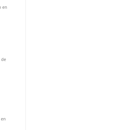
n en
n de
 en