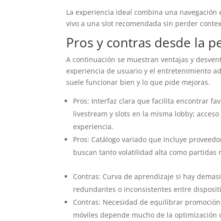
La experiencia ideal combina una navegación ef
vivo a una slot recomendada sin perder contexto
Pros y contras desde la p
A continuación se muestran ventajas y desven
experiencia de usuario y el entretenimiento adu
suele funcionar bien y lo que pide mejoras.
Pros: Interfaz clara que facilita encontrar fa
livestream y slots en la misma lobby; acceso
experiencia.
Pros: Catálogo variado que incluye proveedo
buscan tanto volatilidad alta como partidas 
Contras: Curva de aprendizaje si hay demasi
redundantes o inconsistentes entre disposit
Contras: Necesidad de equilibrar promoción
móviles depende mucho de la optimización de