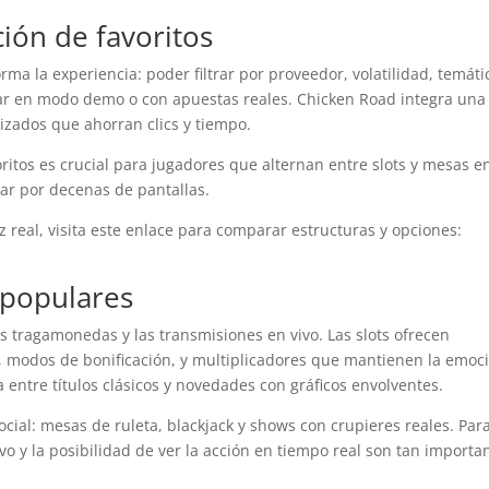
ción de favoritos
rma la experiencia: poder filtrar por proveedor, volatilidad, temáti
ugar en modo demo o con apuestas reales. Chicken Road integra una
rizados que ahorran clics y tiempo.
itos es crucial para jugadores que alternan entre slots y mesas e
gar por decenas de pantallas.
 real, visita este enlace para comparar estructuras y opciones:
s populares
as tragamonedas y las transmisiones en vivo. Las slots ofrecen
, modos de bonificación, y multiplicadores que mantienen la emoc
entre títulos clásicos y novedades con gráficos envolventes.
cial: mesas de ruleta, blackjack y shows con crupieres reales. Par
vo y la posibilidad de ver la acción en tiempo real son tan importa