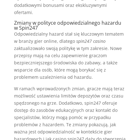
dodatkowymi bonusami oraz ekskluzywnymi
ofertami.
Zmiany w polityce odpowiedzialnego hazardu
w Spin247
Odpowiedzialny hazard stał się kluczowym tematem
w branży gier online, dlatego
spin247 casino
zaktualizowało swoją politykę w tym zakresie. Nowe
przepisy mają na celu zapewnienie graczom
bezpieczniejszego środowiska do zabawy, a także
wsparcie dla osób, które mogą borykać się z
problemem uzależnienia od hazardu.
W ramach wprowadzonych zmian, gracze mają teraz
możliwość ustawienia limitów depozytów oraz czasu
spędzonego na grze. Dodatkowo, spin247 oferuje
dostęp do zasobów edukacyjnych oraz kontakt do
specjalistów, którzy mogą pomóc w przypadku
problemów z hazardem. Te zmiany pokazują, jak
ważna jest odpowiedzialność w kontekście gier
hazardowych i jak casino spin247 dąży do stworzenia