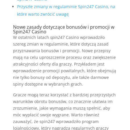
Przyszłe zmiany w regulaminie Spin247 Casino, na
które warto zwrócić uwagę
Nowe zasady dotyczące bonusów i promocji w
Spin247 Casino
W ostatnich latach
spin247
Casino wprowadziło
szereg zmian w regulaminie, które dotyczą zasad
przyznawania bonusów i promocji. Nowe przepisy
mają na celu uproszczenie procesu oraz zwiększenie
atrakcyjności oferty dla graczy. Przykładem jest
wprowadzenie promocji powitalnych, które obejmują
nie tylko bonusy od depozytu, ale także darmowe
spiny dostępne w wybranych grach.
Gracze mogą teraz korzystać z bardziej przejrzystych
warunków obrotu bonusów, co znacznie ułatwia im
zrozumienie, jakie wymagania muszą spełnić, aby
móc wypłacić swoje wygrane. Warto również
zauważyć, że spin247 wprowadziło program
lojalnościowy, który nagradza regularnych graczy