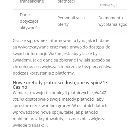
transakcyjne
płatności
transakcji
Dane
Personalizacja
Do momentu
dotyczące
oferty
wycofania zgo
aktywności
Gracze są również informowani o tym, jak ich dane
są wykorzystywane oraz mają prawo do dostępu do
swoich informacji. Ważne jest, aby gracze byli
świadomi, jakie dane są zbierane i w jaki sposób są
chronione, co zwiększa ich poczucie bezpieczeństwa
podczas korzystania z platformy.
Nowe metody płatności dostępne w Spin247
Casino
W miarę rozwoju technologii płatniczych,
spin247
casino
dostosowało swoje metody płatności, aby
sprostać oczekiwaniom graczy. W ostatnich latach
wprowadzono nowe opcje, takie jak płatności
mobilne oraz kryptowaluty, co znacznie zwiększa
wygodę transakcji.