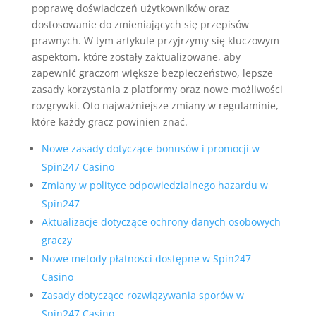
poprawę doświadczeń użytkowników oraz
dostosowanie do zmieniających się przepisów
prawnych. W tym artykule przyjrzymy się kluczowym
aspektom, które zostały zaktualizowane, aby
zapewnić graczom większe bezpieczeństwo, lepsze
zasady korzystania z platformy oraz nowe możliwości
rozgrywki. Oto najważniejsze zmiany w regulaminie,
które każdy gracz powinien znać.
Nowe zasady dotyczące bonusów i promocji w
Spin247 Casino
Zmiany w polityce odpowiedzialnego hazardu w
Spin247
Aktualizacje dotyczące ochrony danych osobowych
graczy
Nowe metody płatności dostępne w Spin247
Casino
Zasady dotyczące rozwiązywania sporów w
Spin247 Casino