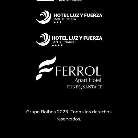
Grupo Roibas 2023. Todos los derechos
reservados.