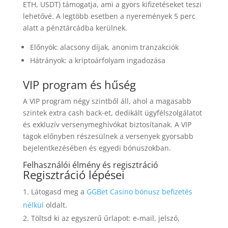
ETH, USDT) támogatja, ami a gyors kifizetéseket teszi
lehetővé. A legtöbb esetben a nyeremények 5 perc
alatt a pénztárcádba kerülnek.
Előnyök: alacsony díjak, anonim tranzakciók
Hátrányok: a kriptoárfolyam ingadozása
VIP program és hűség
A VIP program négy szintből áll, ahol a magasabb
szintek extra cash back-et, dedikált ügyfélszolgálatot
és exkluzív versenymeghívókat biztosítanak. A VIP
tagok előnyben részesülnek a versenyek gyorsabb
bejelentkezésében és egyedi bónuszokban.
Felhasználói élmény és regisztráció
Regisztráció lépései
Látogasd meg a
GGBet Casino bónusz befizetés
nélkül
oldalt.
Töltsd ki az egyszerű űrlapot: e‑mail, jelszó,