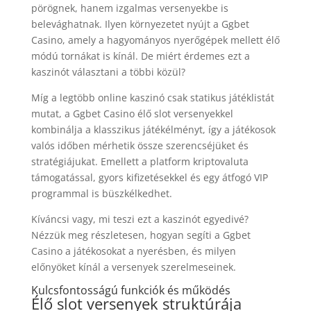
pörögnek, hanem izgalmas versenyekbe is
belevághatnak. Ilyen környezetet nyújt a Ggbet
Casino, amely a hagyományos nyerőgépek mellett élő
módú tornákat is kínál. De miért érdemes ezt a
kaszinót választani a többi közül?
Míg a legtöbb online kaszinó csak statikus játéklistát
mutat, a Ggbet Casino élő slot versenyekkel
kombinálja a klasszikus játékélményt, így a játékosok
valós időben mérhetik össze szerencséjüket és
stratégiájukat. Emellett a platform kriptovaluta
támogatással, gyors kifizetésekkel és egy átfogó VIP
programmal is büszkélkedhet.
Kíváncsi vagy, mi teszi ezt a kaszinót egyedivé?
Nézzük meg részletesen, hogyan segíti a Ggbet
Casino a játékosokat a nyerésben, és milyen
előnyöket kínál a versenyek szerelmeseinek.
Kulcsfontosságú funkciók és működés
Élő slot versenyek struktúrája