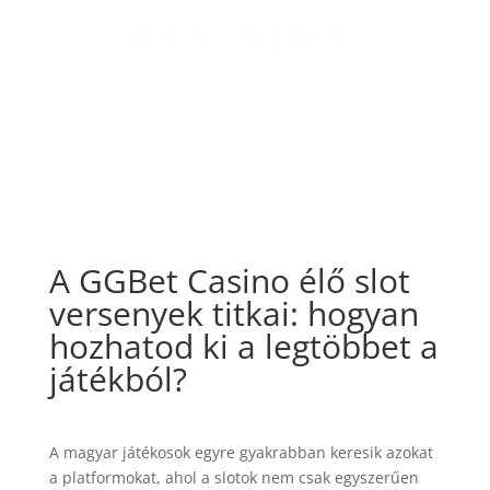
A GGBet Casino élő slot
versenyek titkai: hogyan
hozhatod ki a legtöbbet a
játékból?
A magyar játékosok egyre gyakrabban keresik azokat
a platformokat, ahol a slotok nem csak egyszerűen