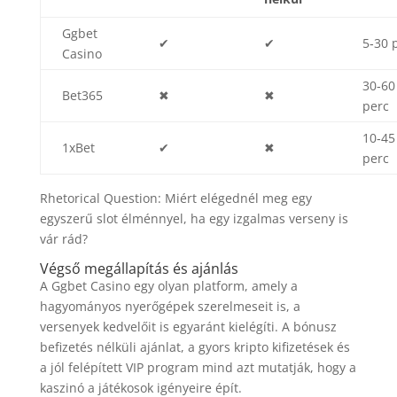
Ggbet
✔
✔
5‑30 
Casino
30‑60
Bet365
✖
✖
perc
10‑45
1xBet
✔
✖
perc
Rhetorical Question: Miért elégednél meg egy
egyszerű slot élménnyel, ha egy izgalmas verseny is
vár rád?
Végső megállapítás és ajánlás
A Ggbet Casino egy olyan platform, amely a
hagyományos nyerőgépek szerelmeseit is, a
versenyek kedvelőit is egyaránt kielégíti. A bónusz
befizetés nélküli ajánlat, a gyors kripto kifizetések és
a jól felépített VIP program mind azt mutatják, hogy a
kaszinó a játékosok igényeire épít.