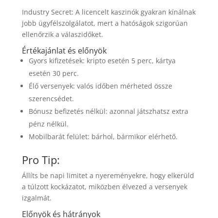
Industry Secret: A licencelt kaszinók gyakran kínálnak
jobb ügyfélszolgálatot, mert a hatóságok szigorúan
ellenőrzik a válaszidőket.
Értékajánlat és előnyök
Gyors kifizetések: kripto esetén 5 perc, kártya
esetén 30 perc.
Élő versenyek: valós időben mérheted össze
szerencsédet.
Bónusz befizetés nélkül: azonnal játszhatsz extra
pénz nélkül.
Mobilbarát felület: bárhol, bármikor elérhető.
Pro Tip:
Állíts be napi limitet a nyereményekre, hogy elkerüld
a túlzott kockázatot, miközben élvezed a versenyek
izgalmát.
Előnyök és hátrányok