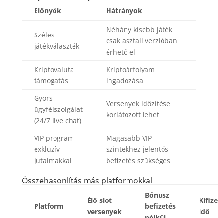
Előnyök
Hátrányok
Néhány kisebb játék
Széles
csak asztali verzióban
játékválaszték
érhető el
Kriptovaluta
Kriptoárfolyam
támogatás
ingadozása
Gyors
Versenyek időzítése
ügyfélszolgálat
korlátozott lehet
(24/7 live chat)
VIP program
Magasabb VIP
exkluzív
szintekhez jelentős
jutalmakkal
befizetés szükséges
Összehasonlítás más platformokkal
Bónusz
Élő slot
Kifize
Platform
befizetés
versenyek
idő
nélkül