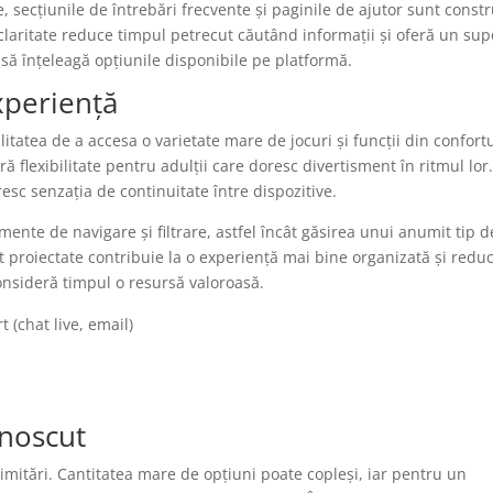
 secțiunile de întrebări frecvente și paginile de ajutor sunt constr
 claritate reduce timpul petrecut căutând informații și oferă un sup
 să înțeleagă opțiunile disponibile pe platformă.
xperiență
itatea de a accesa o varietate mare de jocuri și funcții din confort
ă flexibilitate pentru adulții care doresc divertisment în ritmul lor
esc senzația de continuitate între dispozitive.
ente de navigare și filtrare, astfel încât găsirea unui anumit tip d
nt proiectate contribuie la o experiență mai bine organizată și redu
onsideră timpul o resursă valoroasă.
 (chat live, email)
unoscut
limitări. Cantitatea mare de opțiuni poate copleși, iar pentru un