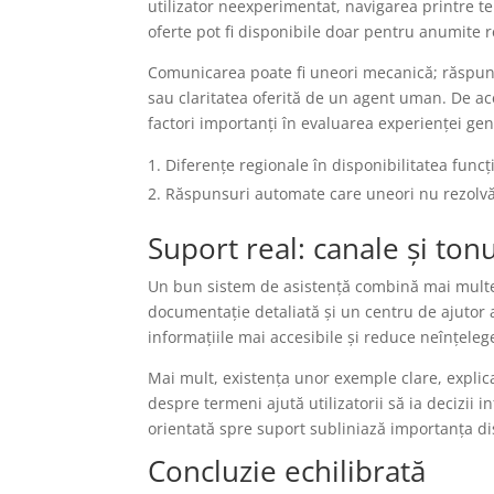
utilizator neexperimentat, navigarea printre te
oferte pot fi disponibile doar pentru anumite re
Comunicarea poate fi uneori mecanică; răspuns
sau claritatea oferită de un agent uman. De ac
factori importanți în evaluarea experienței gen
Diferențe regionale în disponibilitatea funcți
Răspunsuri automate care uneori nu rezolvă 
Suport real: canale și tonu
Un bun sistem de asistență combină mai multe 
documentație detaliată și un centru de ajutor a
informațiile mai accesibile și reduce neînțelege
Mai mult, existența unor exemple clare, explica
despre termeni ajută utilizatorii să ia decizi
orientată spre suport subliniază importanța di
Concluzie echilibrată