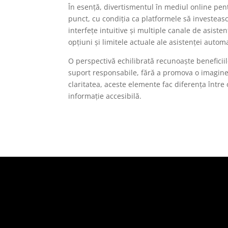
În esență, divertismentul în mediul online pen
punct, cu condiția ca platformele să investească 
interfețe intuitive și multiple canale de asiste
opțiuni și limitele actuale ale asistenței autom
O perspectivă echilibrată recunoaște beneficii
suport responsabile, fără a promova o imagine e
claritatea, aceste elemente fac diferența între
informație accesibilă.