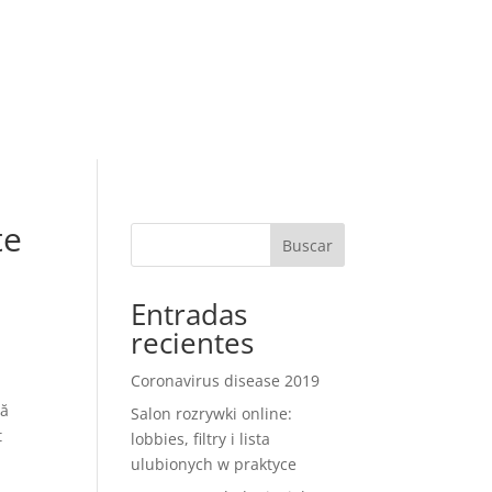
RESERVAR
R RESERVA
ontacto
te
Buscar
Entradas
recientes
Coronavirus disease 2019
vă
Salon rozrywki online:
t
lobbies, filtry i lista
ulubionych w praktyce