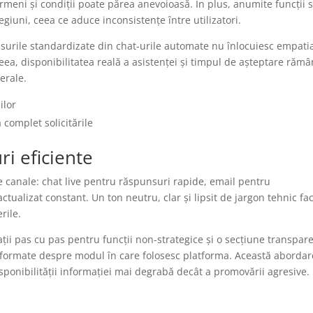
rmeni și condiții poate părea anevoioasă. În plus, anumite funcții 
giuni, ceea ce aduce inconsistențe între utilizatori.
urile standardizate din chat-urile automate nu înlocuiesc empati
eea, disponibilitatea reală a asistenței și timpul de așteptare rămâ
erale.
ilor
complet solicitările
ri eficiente
canale: chat live pentru răspunsuri rapide, email pentru
ctualizat constant. Un ton neutru, clar și lipsit de jargon tehnic fa
rile.
ții pas cu pas pentru funcții non-strategice și o secțiune transpar
i informate despre modul în care folosesc platforma. Această abordar
sponibilității informației mai degrabă decât a promovării agresive.