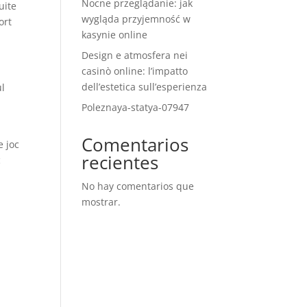
Nocne przeglądanie: jak
uite
wygląda przyjemność w
ort
kasynie online
Design e atmosfera nei
casinò online: l’impatto
dell’estetica sull’esperienza
ul
.
Poleznaya-statya-07947
Comentarios
e joc
recientes
c
No hay comentarios que
mostrar.