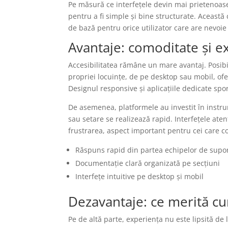
Pe măsură ce interfețele devin mai prietenoase,
pentru a fi simple și bine structurate. Această
de bază pentru orice utilizator care are nevoie
Avantaje: comoditate și e
Accesibilitatea rămâne un mare avantaj. Posibil
propriei locuințe, de pe desktop sau mobil, ofer
Designul responsive și aplicațiile dedicate spor
De asemenea, platformele au investit în instrum
sau setare se realizează rapid. Interfețele ate
frustrarea, aspect important pentru cei care c
Răspuns rapid din partea echipelor de suport
Documentație clară organizată pe secțiuni
Interfețe intuitive pe desktop și mobil
Dezavantaje: ce merită c
Pe de altă parte, experiența nu este lipsită de 