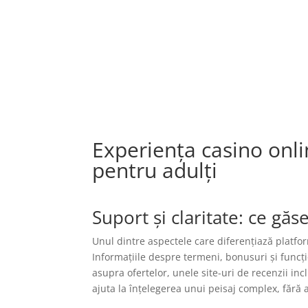
El hotel
Experiența casino onlin
pentru adulți
Suport și claritate: ce găse
Unul dintre aspectele care diferențiază platfor
Informațiile despre termeni, bonusuri și funcți
asupra ofertelor, unele site-uri de recenzii in
ajuta la înțelegerea unui peisaj complex, făr