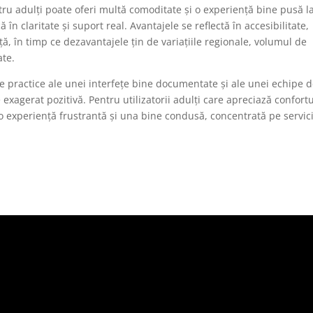
tru adulți poate oferi multă comoditate și o experiență bine pusă l
în claritate și suport real. Avantajele se reflectă în accesibilitate,
nță, în timp ce dezavantajele țin de variațiile regionale, volumul de
ate.
le practice ale unei interfețe bine documentate și ale unei echipe 
xagerat pozitivă. Pentru utilizatorii adulți care apreciază confortu
 o experiență frustrantă și una bine condusă, concentrată pe servici