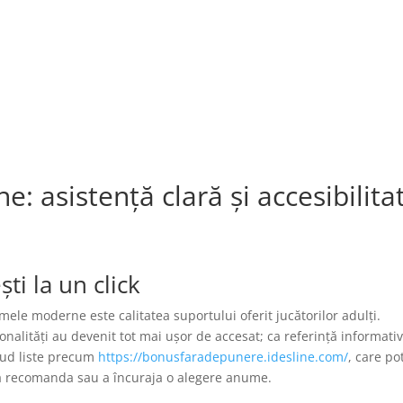
MODIFICAR/CANCELA
Servicios | Amenities
Habitaciones
Ubicación
C
e: asistență clară și accesibilita
ști la un click
mele moderne este calitatea suportului oferit jucătorilor adulți.
onalități au devenit tot mai ușor de accesat; ca referință informati
clud liste precum
https://bonusfaradepunere.idesline.com/
, care po
ă a recomanda sau a încuraja o alegere anume.