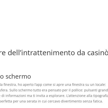
MODIFICAR/CANCELA
Servicios | Amenities
Habitaciones
Ubicación
C
ere dell’intrattenimento da casin
lo schermo
lla finestra, ho aperto l’app come si apre una finestra su un locale:
fera. Sullo schermo tutto era pensato per il pollice: pulsanti grand
i informazioni ma ti invita a esplorare. L’attenzione alla tipografi
 perfetta per una serata in cui cercavo divertimento senza fatica.