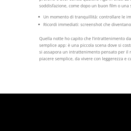
soddisfazione, come dopo un buon film o una s
Un momento di tranquillità: controllare le im
Ricordi immediati: screenshot che diventano r
Quella notte ho capito che l’intrattenimento d
semplice app: è una piccola scena dove si costru
si assapora un intrattenimento pensato per il 
piacere semplice, da vivere con leggerezza e cu