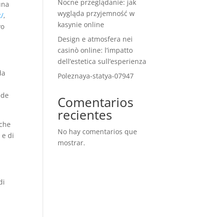
Nocne przeglądanie: jak
 una
wygląda przyjemność w
t/
,
kasynie online
vo
Design e atmosfera nei
casinò online: l’impatto
dell’estetica sull’esperienza
da
Poleznaya-statya-07947
ede
Comentarios
recientes
 che
No hay comentarios que
 e di
mostrar.
di