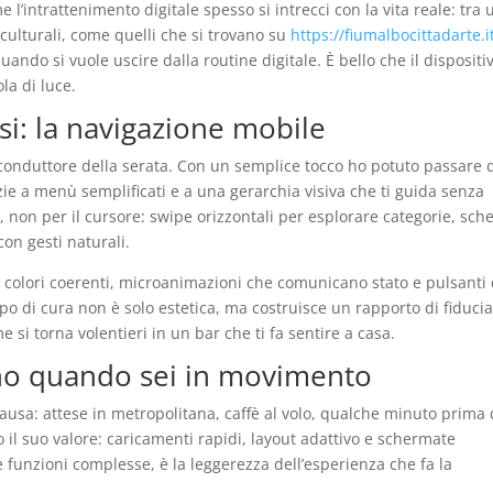
 l’intrattenimento digitale spesso si intrecci con la vita reale: tra
 culturali, come quelli che si trovano su
https://fiumalbocittadarte.i
uando si vuole uscire dalla routine digitale. È bello che il dispositi
la di luce.
si: la navigazione mobile
o conduttore della serata. Con un semplice tocco ho potuto passare 
zie a menù semplificati e a una gerarchia visiva che ti guida senza
 non per il cursore: swipe orizzontali per esplorare categorie, sch
on gesti naturali.
a: colori coerenti, microanimazioni che comunicano stato e pulsanti
o di cura non è solo estetica, ma costruisce un rapporto di fiducia
 si torna volentieri in un bar che ti fa sentire a casa.
ano quando sei in movimento
ausa: attese in metropolitana, caffè al volo, qualche minuto prima 
 il suo valore: caricamenti rapidi, layout adattivo e schermate
e funzioni complesse, è la leggerezza dell’esperienza che fa la