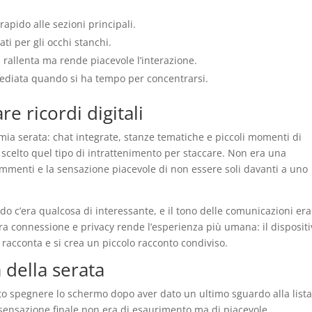
 rapido alle sezioni principali.
ati per gli occhi stanchi.
 rallenta ma rende piacevole l’interazione.
diata quando si ha tempo per concentrarsi.
re ricordi digitali
a mia serata: chat integrate, stanze tematiche e piccoli momenti di
scelto quel tipo di intrattenimento per staccare. Non era una
mmenti e la sensazione piacevole di non essere soli davanti a uno
do c’era qualcosa di interessante, e il tono delle comunicazioni era
tra connessione e privacy rende l’esperienza più umana: il disposit
i racconta e si crea un piccolo racconto condiviso.
a della serata
ato spegnere lo schermo dopo aver dato un ultimo sguardo alla lista
La sensazione finale non era di esaurimento ma di piacevole