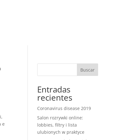
RESERVAR
R RESERVA
ontacto
ò
Buscar
Entradas
recientes
Coronavirus disease 2019
i,
Salon rozrywki online:
a e
lobbies, filtry i lista
ulubionych w praktyce