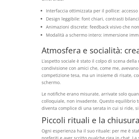
Interfaccia ottimizzata per il pollice: accesso
Design leggibile: font chiari, contrasti bilanci
Animazioni discrete: feedback visivo che non
Modalità a schermo intero: immersione imme
Atmosfera e socialità: crea
L’aspetto sociale è stato il colpo di scena dell
condivisione con amici che, come me, avevano 
competizione tesa, ma un insieme di risate, co
schermo.
Le notifiche erano misurate, arrivate solo quan
colloquiale, non invadente. Questo equilibrio 
diventa complice di una serata in cui si ride, s
Piccoli rituali e la chiusur
Ogni esperienza ha il suo rituale: per me è st
preferiti e aver scritto qualche riga in chat. 