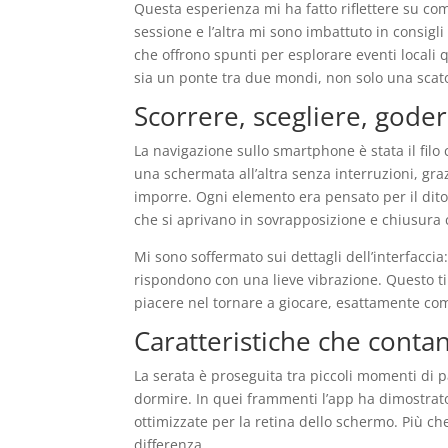
Questa esperienza mi ha fatto riflettere su come
sessione e l’altra mi sono imbattuto in consigli
che offrono spunti per esplorare eventi locali q
sia un ponte tra due mondi, non solo una scato
Scorrere, scegliere, goder
La navigazione sullo smartphone è stata il fil
una schermata all’altra senza interruzioni, gra
imporre. Ogni elemento era pensato per il dito,
che si aprivano in sovrapposizione e chiusura c
Mi sono soffermato sui dettagli dell’interfacci
rispondono con una lieve vibrazione. Questo tip
piacere nel tornare a giocare, esattamente come
Caratteristiche che cont
La serata è proseguita tra piccoli momenti di p
dormire. In quei frammenti l’app ha dimostrato
ottimizzate per la retina dello schermo. Più ch
differenza.