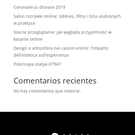
Coronavirus disease 2019
Salon rozrywki online: lobbies, filtry i lista ulubionych
w praktyce
Nocne przeglądanie: jak wygląda przyjemność w
kasynie online
Design e atmosfera nei casinò online: l’impatto
dell’estetica sull’esperienza
Poleznaya-statya-07947
Comentarios recientes
No hay comentarios que mostrar.